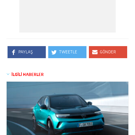
PAYLAŞ
TWEETLE
GÖNDER
İLGİLİ HABERLER