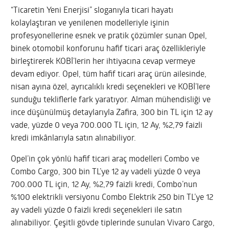
“Ticaretin Yeni Enerjisi” sloganıyla ticari hayatı
kolaylaştıran ve yenilenen modelleriyle işinin
profesyonellerine esnek ve pratik çözümler sunan Opel,
binek otomobil konforunu hafif ticari araç özellikleriyle
birleştirerek KOBİ’lerin her ihtiyacına cevap vermeye
devam ediyor. Opel, tüm hafif ticari araç ürün ailesinde,
nisan ayına özel, ayrıcalıklı kredi seçenekleri ve KOBİ’lere
sunduğu tekliflerle fark yaratıyor. Alman mühendisliği ve
ince düşünülmüş detaylarıyla Zafira, 300 bin TL için 12 ay
vade, yüzde 0 veya 700.000 TL için, 12 Ay, %2,79 faizli
kredi imkânlarıyla satın alınabiliyor.
Opel’in çok yönlü hafif ticari araç modelleri Combo ve
Combo Cargo, 300 bin TL’ye 12 ay vadeli yüzde 0 veya
700.000 TL için, 12 Ay, %2,79 faizli kredi, Combo’nun
%100 elektrikli versiyonu Combo Elektrik 250 bin TL’ye 12
ay vadeli yüzde 0 faizli kredi seçenekleri ile satın
alınabiliyor. Çeşitli gövde tiplerinde sunulan Vivaro Cargo,