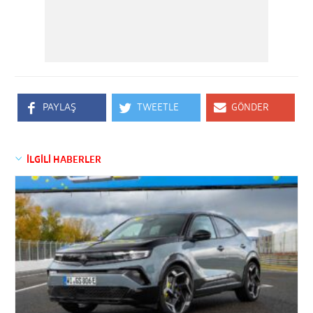
PAYLAŞ
TWEETLE
GÖNDER
İLGİLİ HABERLER