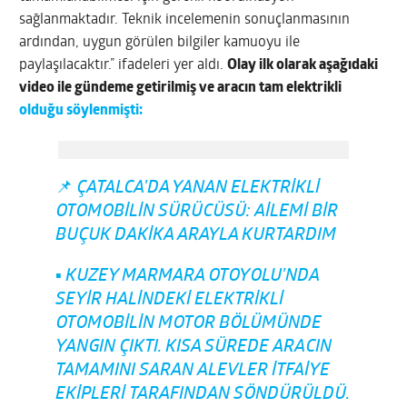
sağlanmaktadır. Teknik incelemenin sonuçlanmasının
ardından, uygun görülen bilgiler kamuoyu ile
paylaşılacaktır.” ifadeleri yer aldı.
Olay ilk olarak aşağıdaki
video ile gündeme getirilmiş ve aracın tam elektrikli
olduğu söylenmişti
:
📌 ÇATALCA'DA YANAN ELEKTRIKLI
OTOMOBILIN SÜRÜCÜSÜ: AILEMI BIR
BUÇUK DAKIKA ARAYLA KURTARDIM
▪️ KUZEY MARMARA OTOYOLU'NDA
SEYIR HALINDEKI ELEKTRIKLI
OTOMOBILIN MOTOR BÖLÜMÜNDE
YANGIN ÇIKTI. KISA SÜREDE ARACIN
TAMAMINI SARAN ALEVLER ITFAIYE
EKIPLERI TARAFINDAN SÖNDÜRÜLDÜ.