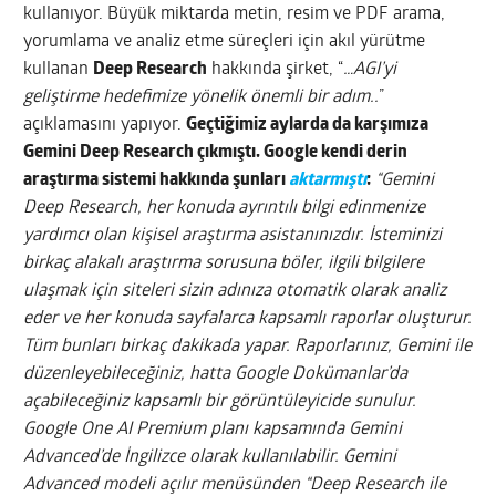
kullanıyor. Büyük miktarda metin, resim ve PDF arama,
yorumlama ve analiz etme süreçleri için akıl yürütme
kullanan
Deep Research
hakkında şirket, “
…AGI’yi
geliştirme hedefimize yönelik önemli bir adım..
”
açıklamasını yapıyor.
Geçtiğimiz aylarda da karşımıza
Gemini Deep Research çıkmıştı. Google kendi derin
araştırma sistemi hakkında şunları
aktarmıştı
:
“Gemini
Deep Research, her konuda ayrıntılı bilgi edinmenize
yardımcı olan kişisel araştırma asistanınızdır. İsteminizi
birkaç alakalı araştırma sorusuna böler, ilgili bilgilere
ulaşmak için siteleri sizin adınıza otomatik olarak analiz
eder ve her konuda sayfalarca kapsamlı raporlar oluşturur.
Tüm bunları birkaç dakikada yapar. Raporlarınız, Gemini ile
düzenleyebileceğiniz, hatta Google Dokümanlar’da
açabileceğiniz kapsamlı bir görüntüleyicide sunulur.
Google One AI Premium planı kapsamında Gemini
Advanced’de İngilizce olarak kullanılabilir. Gemini
Advanced modeli açılır menüsünden “Deep Research ile