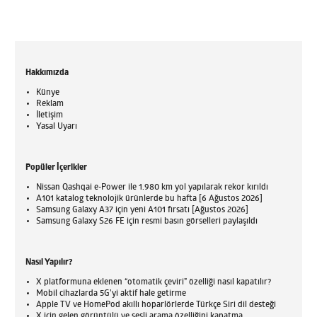
Hakkımızda
Künye
Reklam
İletişim
Yasal Uyarı
Popüler İçerikler
Nissan Qashqai e-Power ile 1.980 km yol yapılarak rekor kırıldı
A101 katalog teknolojik ürünlerde bu hafta [6 Ağustos 2026]
Samsung Galaxy A37 için yeni A101 fırsatı [Ağustos 2026]
Samsung Galaxy S26 FE için resmi basın görselleri paylaşıldı
Nasıl Yapılır?
X platformuna eklenen “otomatik çeviri” özelliği nasıl kapatılır?
Mobil cihazlarda 5G’yi aktif hale getirme
Apple TV ve HomePod akıllı hoparlörlerde Türkçe Siri dil desteği
X için gelen görüntülü ve sesli arama özelliğini kapatma