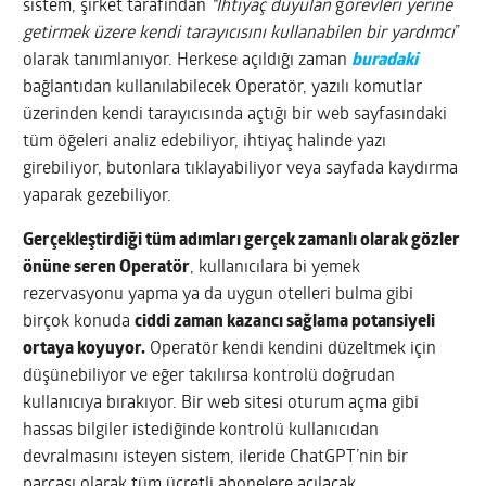
sistem, şirket tarafından
“İhtiyaç duyulan
g
örevleri yerine
getirmek üzere kendi tarayıcısını kullanabilen bir yardımcı
”
olarak tanımlanıyor. Herkese açıldığı zaman
buradaki
bağlantıdan kullanılabilecek Operatör, yazılı komutlar
üzerinden kendi tarayıcısında açtığı bir web sayfasındaki
tüm öğeleri analiz edebiliyor, ihtiyaç halinde yazı
girebiliyor, butonlara tıklayabiliyor veya sayfada kaydırma
yaparak gezebiliyor.
Gerçekleştirdiği tüm adımları gerçek zamanlı olarak gözler
önüne seren Operatör
, kullanıcılara bi yemek
rezervasyonu yapma ya da uygun otelleri bulma gibi
birçok konuda
ciddi zaman kazancı sağlama potansiyeli
ortaya koyuyor.
Operatör kendi kendini düzeltmek için
düşünebiliyor ve eğer takılırsa kontrolü doğrudan
kullanıcıya bırakıyor. Bir web sitesi oturum açma gibi
hassas bilgiler istediğinde kontrolü kullanıcıdan
devralmasını isteyen sistem, ileride ChatGPT’nin bir
parçası olarak tüm ücretli abonelere açılacak.