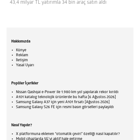
43,4 milyar TL yatırımla 34 bin araç satın aldı
Hakkımızda
Künye
Reklam
İletişim
Yasal Uyarı
Popüler İçerikler
Nissan Qashqai e-Power ile 1.980 km yol yapılarak rekor kırıldı
A101 katalog teknolojik ürünlerde bu hafta [6 Ağustos 2026]
Samsung Galaxy A37 için yeni A101 fırsatı [Ağustos 2026]
Samsung Galaxy S26 FE için resmi basın görselleri paylaşıldı
Nasıl Yapılır?
X platformuna eklenen “otomatik çeviri” özelliği nasıl kapatılır?
Mobil cihazlarda 5G’yi aktif hale getirme