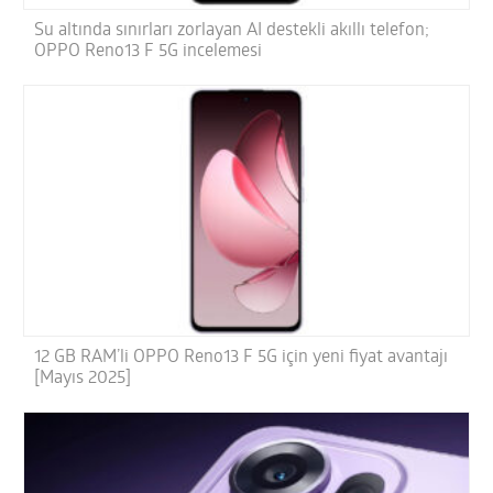
Su altında sınırları zorlayan AI destekli akıllı telefon;
OPPO Reno13 F 5G incelemesi
12 GB RAM’li OPPO Reno13 F 5G için yeni fiyat avantajı
[Mayıs 2025]