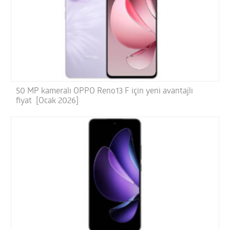
50 MP kameralı OPPO Reno13 F için yeni avantajlı
fiyat [Ocak 2026]