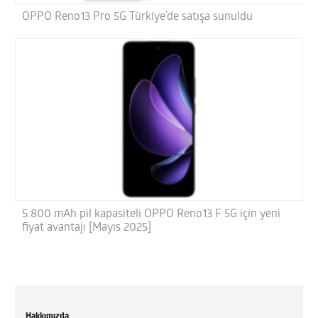
OPPO Reno13 Pro 5G Türkiye’de satışa sunuldu
5.800 mAh pil kapasiteli OPPO Reno13 F 5G için yeni
fiyat avantajı [Mayıs 2025]
Hakkımızda