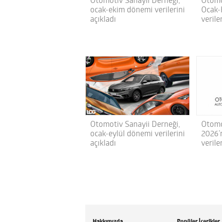
Otomotiv Sanayii Derneği,
Otomo
ocak-ekim dönemi verilerini
Ocak-
açıkladı
verile
Otomotiv Sanayii Derneği,
Otomo
ocak-eylül dönemi verilerini
2026’n
açıkladı
verile
Hakkımızda
Popüler İçerikler