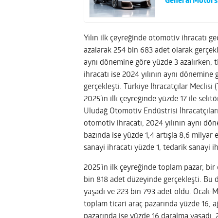
General Motors,
Yılın ilk çeyreğinde otomotiv ihracatı g
azalarak 254 bin 683 adet olarak gerçekl
aynı dönemine göre yüzde 3 azalırken, ti
ihracatı ise 2024 yılının aynı dönemine 
gerçekleşti. Türkiye İhracatçılar Meclisi
2025’in ilk çeyreğinde yüzde 17 ile sektö
Uludağ Otomotiv Endüstrisi İhracatçıları 
otomotiv ihracatı, 2024 yılının aynı dö
bazında ise yüzde 1,4 artışla 8,6 milyar
sanayi ihracatı yüzde 1, tedarik sanayi i
2025’in ilk çeyreğinde toplam pazar, bir
bin 818 adet düzeyinde gerçekleşti. Bu
yaşadı ve 223 bin 793 adet oldu. Ocak-M
toplam ticari araç pazarında yüzde 16, ağ
pazarında ise yüzde 16 daralma yaşadı. 2