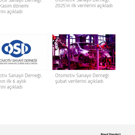
Otomotiv Sanayii Derneği,
tiv Sanayii Derneği,
2025’in ilk verilerini açıkladı
Kasım dönemi
rini açıkladı
tiv Sanayii Derneği,
Otomotiv Sanayii Derneği
ın ilk 6 aylık
şubat verilerini açıkladı
rini açıkladı
Nasıl Yapılır?