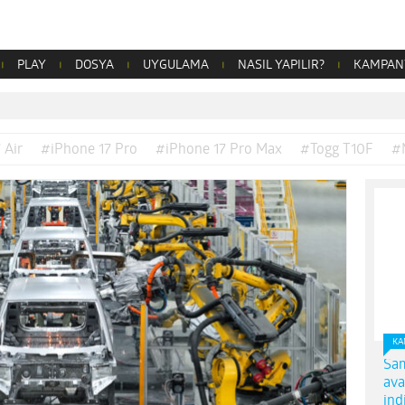
PLAY
DOSYA
UYGULAMA
NASIL YAPILIR?
KAMPAN
 Air
#iPhone 17 Pro
#iPhone 17 Pro Max
#Togg T10F
#
KA
Sam
ava
ind