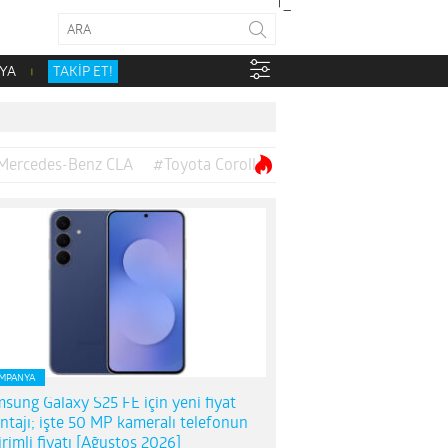
YA
TAKİP ET!
Mercedes-Benz CLA
#Toyota Corolla
MPANYA
sung Galaxy S25 FE için yeni fiyat
ntajı; işte 50 MP kameralı telefonun
irimli fiyatı [Ağustos 2026]