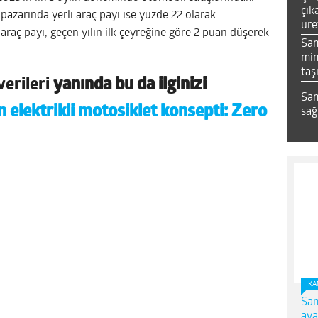
çık
ç pazarında yerli araç payı ise yüzde 22 olarak
üre
 araç payı, geçen yılın ilk çeyreğine göre 2 puan düşerek
Sa
mim
taş
verileri
yanında bu da ilginizi
Sam
n elektrikli motosiklet konsepti: Zero
sağ
KA
Sam
ava