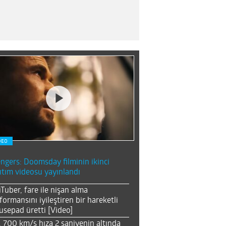
DEO
ngers: Doomsday filminin ikinci
ıtım videosu yayınlandı
Tuber, fare ile nişan alma
formansını iyileştiren bir hareketli
sepad üretti [Video]
, 700 km/s hıza 2 saniyenin altında