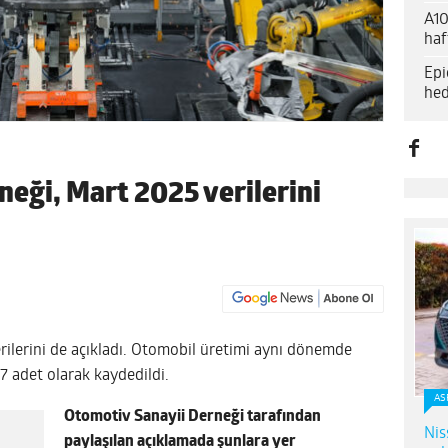
A10
haf
Epi
hed
eği, Mart 2025 verilerini
ilerini de açıkladı. Otomobil üretimi aynı dönemde
7 adet olarak kaydedildi.
AS
Otomotiv Sanayii Derneği tarafından
Nis
paylaşılan açıklamada şunlara yer