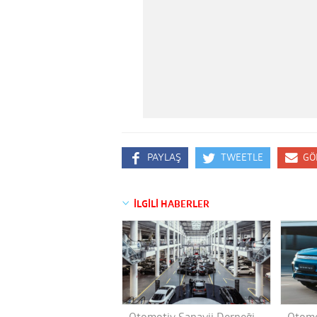
PAYLAŞ
TWEETLE
GÖ
İLGİLİ HABERLER