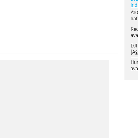
ind
A10
haf
Red
ava
DJI
[Ağ
Hua
ava