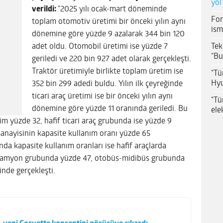
yol
verildi:
“2025 yılı ocak-mart döneminde
For
toplam otomotiv üretimi bir önceki yılın aynı
ism
dönemine göre yüzde 9 azalarak 344 bin 120
Tek
adet oldu. Otomobil üretimi ise yüzde 7
“Bu
geriledi ve 220 bin 927 adet olarak gerçekleşti.
Traktör üretimiyle birlikte toplam üretim ise
“Tü
Hyu
352 bin 299 adedi buldu. Yılın ilk çeyreğinde
ticari araç üretimi ise bir önceki yılın aynı
“Tü
dönemine göre yüzde 11 oranında geriledi. Bu
ele
m yüzde 32, hafif ticari araç grubunda ise yüzde 9
nayisinin kapasite kullanım oranı yüzde 65
nda kapasite kullanım oranları ise hafif araçlarda
6, kamyon grubunda yüzde 47, otobüs-midibüs grubunda
nde gerçekleşti.