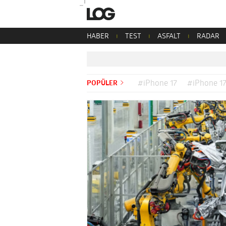
HABER
TEST
ASFALT
RADAR
POPÜLER
#iPhone 17
#iPhone 17