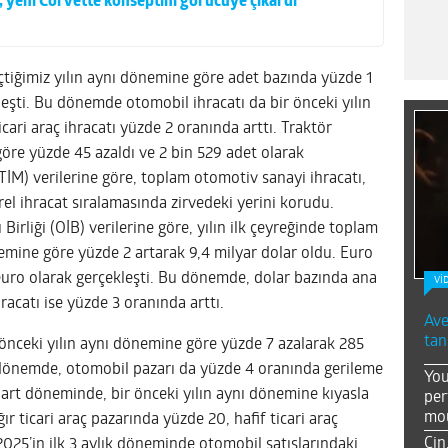
 yeni Corvette konseptini görücüye çıkardı
eçtiğimiz yılın aynı dönemine göre adet bazında yüzde 1
eşti. Bu dönemde otomobil ihracatı da bir önceki yılın
cari araç ihracatı yüzde 2 oranında arttı. Traktör
göre yüzde 45 azaldı ve 2 bin 529 adet olarak
 (TİM) verilerine göre, toplam otomotiv sanayi ihracatı,
rel ihracat sıralamasında zirvedeki yerini korudu.
Birliği (OİB) verilerine göre, yılın ilk çeyreğinde toplam
nemine göre yüzde 2 artarak 9,4 milyar dolar oldu. Euro
 euro olarak gerçekleşti. Bu dönemde, dolar bazında ana
Vİ
hracatı ise yüzde 3 oranında arttı.
Ave
tan
 önceki yılın aynı dönemine göre yüzde 7 azalarak 285
 dönemde, otomobil pazarı da yüzde 4 oranında gerileme
You
art döneminde, bir önceki yılın aynı dönemine kıyasla
per
mou
ır ticari araç pazarında yüzde 20, hafif ticari araç
Çin
025’in ilk 3 aylık döneminde otomobil satışlarındaki