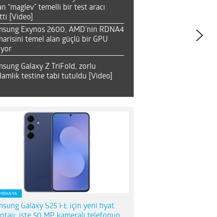
an “maglev” temelli bir test aracı
tti [Video]
msung Exynos 2600, AMD’nin RDNA4
arisini temel alan güçlü bir GPU
ıyor
sung Galaxy Z TriFold, zorlu
lamlık testine tabi tutuldu [Video]
MPANYA
sung Galaxy S25 FE için yeni fiyat
ntajı; işte 50 MP kameralı telefonun