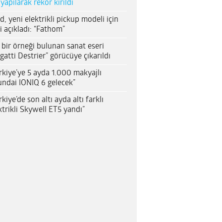
 yapılarak rekor kırıldı
d, yeni elektrikli pickup modeli için
i açıkladı: “Fathom”
 bir örneği bulunan sanat eseri
gatti Destrier” görücüye çıkarıldı
rkiye’ye 5 ayda 1.000 makyajlı
ndai IONIQ 6 gelecek”
rkiye’de son altı ayda altı farklı
ktrikli Skywell ET5 yandı”