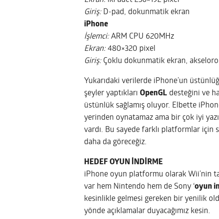
Ekran:
iki adet 256×192 pixel
Giriş:
D-pad, dokunmatik ekran
iPhone
İşlemci:
ARM CPU 620MHz
Ekran:
480×320 pixel
Giriş:
Çoklu dokunmatik ekran,
akselor
Yukarıdaki verilerde iPhone’un üstünlüğün
şeyler yaptıkları
OpenGL
desteğini ve ha
üstünlük sağlamış oluyor. Elbette iPhon
yerinden oynatamaz ama bir çok iyi yazı
vardı. Bu sayede farklı platformlar içi
daha da göreceğiz.
HEDEF OYUN İNDİRME
iPhone oyun platformu olarak Wii’nin ta
var hem Nintendo hem de Sony ‘
oyun i
kesinlikle gelmesi gereken bir yenilik 
yönde açıklamalar duyacağımız kesin.