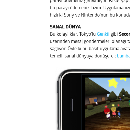
parayı ödemeniz gerekmiyor. Fakat yaptık
bu parayı ödemeniz lazım. Uygulamanızı
hızlı ki Sony ve Nintendo’nun bu konudak
SANAL DÜNYA
Bu kolaylıklar, Tokyo’lu
Genkii
gibi
Secon
üzerinden mesaj göndermeleri olanağı ta
sağlıyor. Öyle ki bu basit uygulama ava
temelli sanal dünyaya dönüşerek
bambaş