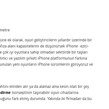
ometre
e ek olarak, oyun geliştiricilerin yıllardır üzerinde bir
fıza alanı kapasitelerini de düşünürsek iPhone -ezici-
e çok iyi oyunlara sahip olmadan sektörde bir taşları
lımcı ve yazılım şirketi iPhone platformunun farkına
n sunulan yeni oyunların iPhone sürümlerini görüyoruz ve
htını elinden alır ya da alamaz ama kesin olan bir şey
ndirme
’ konseptinin taşınabilir oyun cihazlarına
olduğunu fark etmiş durumda. Yakında iki firmadan da bu