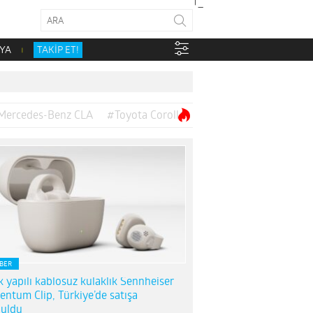
YA
TAKİP ET!
Mercedes-Benz CLA
#Toyota Corolla
BER
k yapılı kablosuz kulaklık Sennheiser
entum Clip, Türkiye’de satışa
uldu