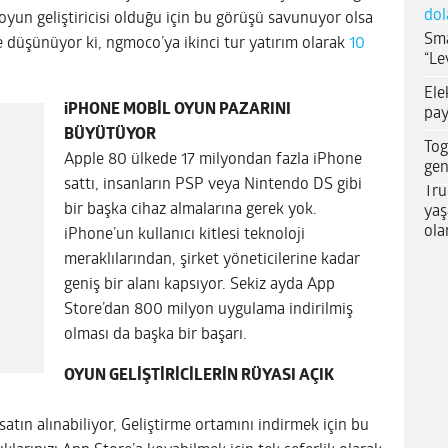
dol
un geliştiricisi olduğu için bu görüşü savunuyor olsa
Sma
e düşünüyor ki, ngmoco’ya ikinci tur yatırım olarak
10
“Le
Ele
iPHONE MOBİL OYUN PAZARINI
pay
BÜYÜTÜYOR
Tog
Apple 80 ülkede 17 milyondan fazla iPhone
gen
sattı, insanların PSP veya Nintendo DS gibi
Tru
bir başka cihaz almalarına gerek yok.
yaş
ola
iPhone’un kullanıcı kitlesi teknoloji
meraklılarından, şirket yöneticilerine kadar
geniş bir alanı kapsıyor. Sekiz ayda App
Store’dan 800 milyon uygulama indirilmiş
olması da başka bir başarı.
OYUN GELİŞTİRİCİLERİN RÜYASI AÇIK
 satın alınabiliyor, Geliştirme ortamını indirmek için bu