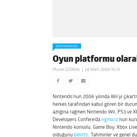
DOSYA KONUSU
Oyun platformu olara
Murat OZORAL
24 Mart 2009 15:15
Nintendo’nun 2006 yılında Wii’yi çıkart
herkes tarafından kabul gören bir durum.
azlığına rağmen Nintendo Wii, PS3 ve Xb
Developers Confere’da
ngmoco
’nun kur
Nintendo konsolu, Game Boy, Xbox Live v
olduğunu
belirtti
. Tahminler ve genel 