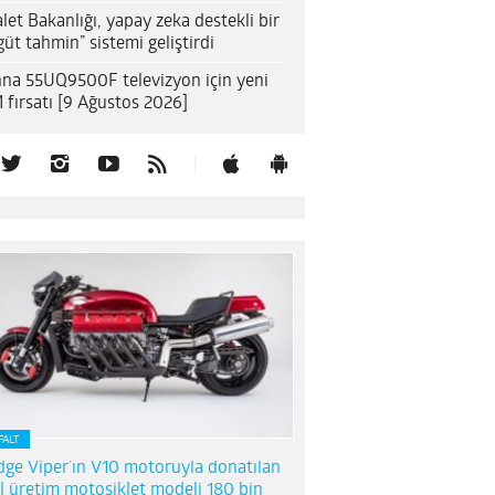
let Bakanlığı, yapay zeka destekli bir
güt tahmin” sistemi geliştirdi
na 55UQ9500F televizyon için yeni
 fırsatı [9 Ağustos 2026]
FALT
ge Viper’ın V10 motoruyla donatılan
l üretim motosiklet modeli 180 bin