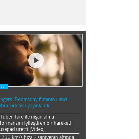
DEO
ngers: Doomsday filminin ikinci
ıtım videosu yayınlandı
Tuber, fare ile nişan alma
formansını iyileştiren bir hareketli
sepad üretti [Video]
, 700 km/s hıza 2 saniyenin altında