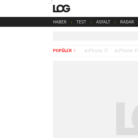
HABER
TEST
ASFALT
RADAR
POPÜLER
#iPhone 17
#iPhone 17