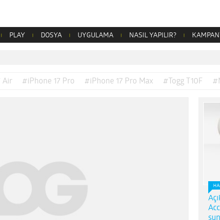
PLAY
DOSYA
UYGULAMA
NASIL YAPILIR?
KAMPAN
 Air
#iPhone 17 Pro
#iPhone 17 Pro Max
#Togg T10F
#
HA
Açı
Acc
sun