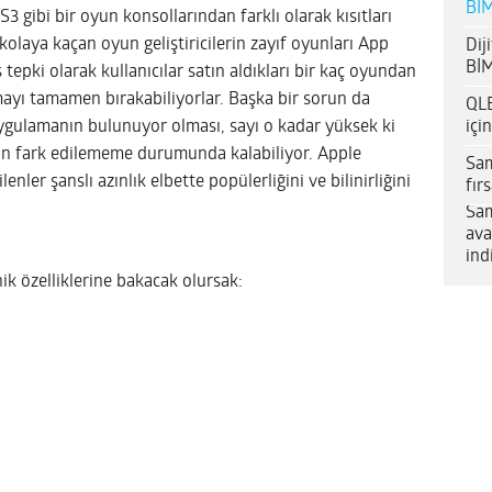
BİM
 gibi bir oyun konsollarından farklı olarak kısıtları
kolaya kaçan oyun geliştiricilerin zayıf oyunları App
Dij
BİM
 tepki olarak kullanıcılar satın aldıkları bir kaç oyundan
ayı tamamen bırakabiliyorlar. Başka bir sorun da
QLE
içi
ygulamanın bulunuyor olması, sayı o kadar yüksek ki
ndan fark edilememe durumunda kalabiliyor. Apple
Sam
lenler şanslı azınlık elbette popülerliğini ve bilinirliğini
fır
Sam
ava
ind
ik özelliklerine bakacak olursak: