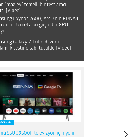
an “maglev” temelli bir test aracı
tti [Video]
msung Exynos 2600, AMD’nin RDNA4
arisini temel alan güçlü bir GPU
ıyor
sung Galaxy Z TriFold, zorlu
lamlık testine tabi tutuldu [Video]
MPANYA
na 55UQ9500F televizyon için yeni