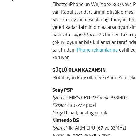
Elbette iPhone’un Wii, Xbox 360 veya PS3
var. Kabul standartlarının düşük olması 
Store’a koyabilmesi olanağı tanıyor. Ters
yeteri kadar tatmin olmazlarsa oyun alm
havuzda –
App Store
– 25 binden fazla u
çok iyi oyunlar bile kullanıcılar tarafı
tarafından
iPhone reklamlarına
dahil edi
koruyor.
GÜÇLÜ OLAN KAZANSIN
Mobil oyun konsolları ve iPhone’un tekn
Sony PSP
İşlemci
: MIPS CPU 222 veya 333MHz
Ekran:
480×272 pixel
Giriş
: D-pad, analog çubuk
Nintendo DS
İşlemci
: iki ARM CPU (67 ve 33MHz)