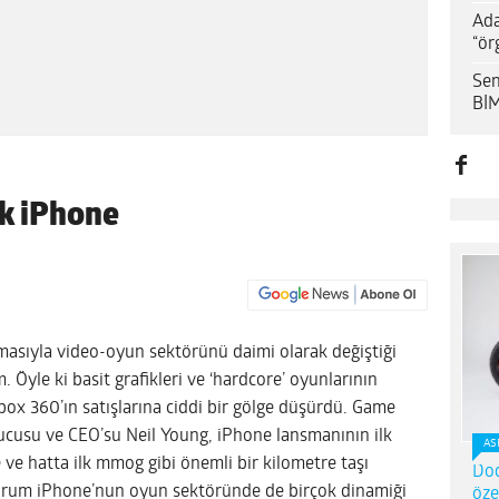
Ada
“ör
Sen
BİM
k iPhone
masıyla video-oyun sektörünü daimi olarak değiştiği
 Öyle ki basit grafikleri ve ‘hardcore’ oyunlarının
ox 360’ın satışlarına ciddi bir gölge düşürdü. Game
ucusu ve CEO’su Neil Young, iPhone lansmanının ilk
AS
e hatta ilk mmog gibi önemli bir kilometre taşı
Dod
durum iPhone’nun oyun sektöründe de birçok dinamiği
öze