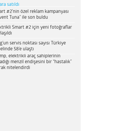
ara satıldı
rt #2’nin özel reklam kampanyası
vent Tuna” ile son buldu
ktrikli Smart #2 için yeni fotoğraflar
laşıldı
g’un servis noktası sayısı Türkiye
elinde 58’e ulaştı
mp, elektrikli araç sahiplerinin
adığı menzil endişesini bir “hastalık”
rak nitelendirdi