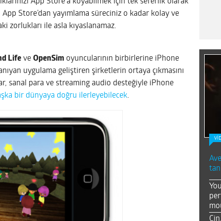
larınızı App Store’a koyabilmek için tek seferlik olarak
 App Store’dan yayımlama süreciniz o kadar kolay ve
i zorlukları ile asla kıyaslanamaz.
d Life
ve
OpenSim
oyuncularının birbirlerine iPhone
nıyan uygulama geliştiren şirketlerin ortaya çıkmasını
tar, sanal para ve streaming audio desteğiyle iPhone
ka bir dünyaya doğru ilerleyebilecek
.
Vİ
Ave
tan
You
per
mou
Çin