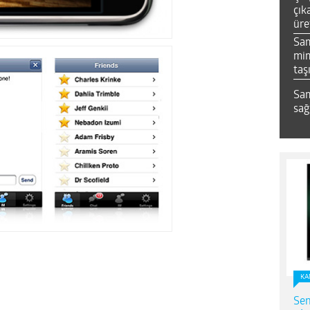
çık
üre
Sa
mim
taş
Sam
sağ
KA
Sen