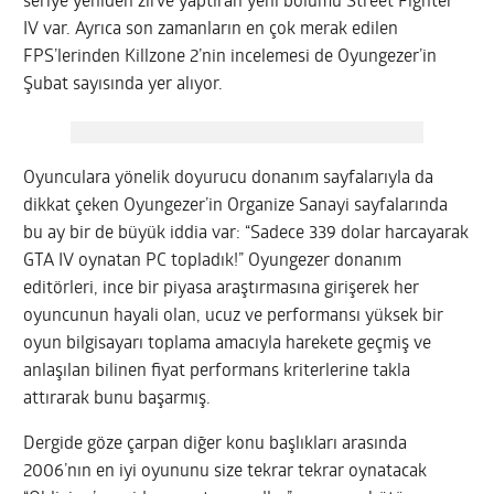
seriye yeniden zirve yaptıran yeni bölümü Street Fighter
IV var. Ayrıca son zamanların en çok merak edilen
FPS’lerinden Killzone 2’nin incelemesi de Oyungezer’in
Şubat sayısında yer alıyor.
Oyunculara yönelik doyurucu donanım sayfalarıyla da
dikkat çeken Oyungezer’in Organize Sanayi sayfalarında
bu ay bir de büyük iddia var: “Sadece 339 dolar harcayarak
GTA IV oynatan PC topladık!” Oyungezer donanım
editörleri, ince bir piyasa araştırmasına girişerek her
oyuncunun hayali olan, ucuz ve performansı yüksek bir
oyun bilgisayarı toplama amacıyla harekete geçmiş ve
anlaşılan bilinen fiyat performans kriterlerine takla
attırarak bunu başarmış.
Dergide göze çarpan diğer konu başlıkları arasında
2006’nın en iyi oyununu size tekrar tekrar oynatacak