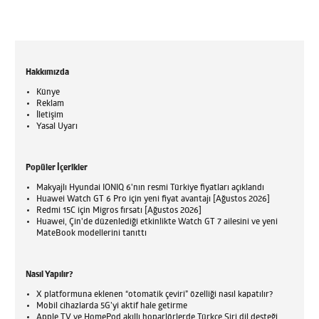
Hakkımızda
Künye
Reklam
İletişim
Yasal Uyarı
Popüler İçerikler
Makyajlı Hyundai IONIQ 6'nın resmi Türkiye fiyatları açıklandı
Huawei Watch GT 6 Pro için yeni fiyat avantajı [Ağustos 2026]
Redmi 15C için Migros fırsatı [Ağustos 2026]
Huawei, Çin'de düzenlediği etkinlikte Watch GT 7 ailesini ve yeni
MateBook modellerini tanıttı
Nasıl Yapılır?
X platformuna eklenen “otomatik çeviri” özelliği nasıl kapatılır?
Mobil cihazlarda 5G’yi aktif hale getirme
Apple TV ve HomePod akıllı hoparlörlerde Türkçe Siri dil desteği