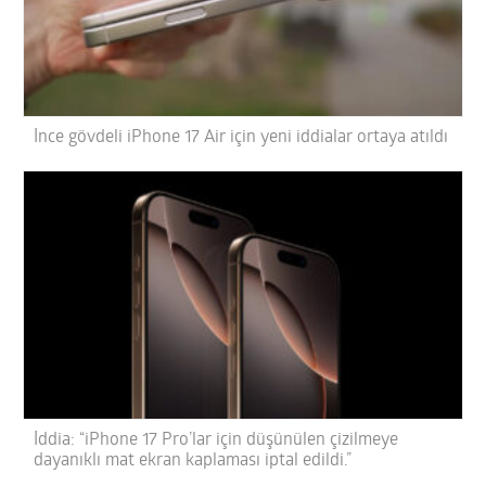
İnce gövdeli iPhone 17 Air için yeni iddialar ortaya atıldı
İddia: “iPhone 17 Pro’lar için düşünülen çizilmeye
dayanıklı mat ekran kaplaması iptal edildi.”