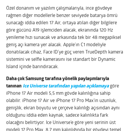
Özel donanım ve yazılım çalışmalarıyla, ince gövdeye
rağmen diğer modellerle benzer seviyede batarya ömrü
sunacağı iddia edilen 17 Air, ortaya atılan diğer bilgilere
göre gücünü A19 işlemciden alacak, ekranında 120 Hz
yenileme hızı sunacak ve arkasında tek bir 48 megapiksel
geniş açı kamera yer alacak. Apple’ın C1 modeliyle
donatılacak cihaz, Face ID’ye güç veren TrueDepth kamera
sistemini ve selfie kamerasını ise standart bir Dynamic
Island içinde barındıracak.
Daha çok Samsung tarafına yönelik paylaşımlarıyla
tanınan
Ice Universe tarafından yapılan açıklamaya
göre
iPhone 17 Air modeli 5,5 mm gövde kalınlığına sahip
olabilir. iPhone 17 Air ve iPhone 17 Pro Max’in uzunluk,
genişlik, ekran boyutu ve çerçeve kalınlığı açısından aynı
olduğunu iddia eden kaynak, sadece kalınlıkta fark
olacağını belirtiyor. Ice Universe’e göre yeni serinin üst
modeli 17 Pro Max, 8,7 mm kalınlığında bir gövdeyi temel