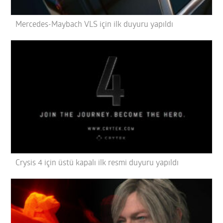
Mercedes-Maybach VLS için ilk duyuru yapıldı
Crysis 4 için üstü kapalı ilk resmi duyuru yapıldı