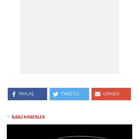
PAYLAŞ
TWEETLE
GÖNDER
İLGİLİ HABERLER