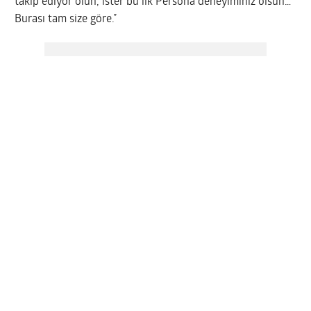
takip ediyor olun, ister bu ilk Persona deneyiminiz olsun…
Burası tam size göre.”