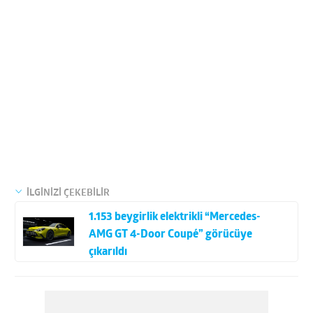
İLGİNİZİ ÇEKEBİLİR
1.153 beygirlik elektrikli “Mercedes-
AMG GT 4-Door Coupé” görücüye
çıkarıldı