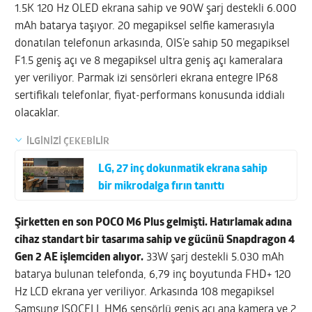
1.5K 120 Hz OLED ekrana sahip ve 90W şarj destekli 6.000
mAh batarya taşıyor. 20 megapiksel selfie kamerasıyla
donatılan telefonun arkasında, OIS’e sahip 50 megapiksel
F1.5 geniş açı ve 8 megapiksel ultra geniş açı kameralara
yer veriliyor. Parmak izi sensörleri ekrana entegre IP68
sertifikalı telefonlar, fiyat-performans konusunda iddialı
olacaklar.
İLGİNİZİ ÇEKEBİLİR
LG, 27 inç dokunmatik ekrana sahip
bir mikrodalga fırın tanıttı
Şirketten en son POCO M6 Plus gelmişti. Hatırlamak adına
cihaz standart bir tasarıma sahip ve gücünü Snapdragon 4
Gen 2 AE işlemciden alıyor.
33W şarj destekli 5.030 mAh
batarya bulunan telefonda, 6,79 inç boyutunda FHD+ 120
Hz LCD ekrana yer veriliyor. Arkasında 108 megapiksel
Samsung ISOCELL HM6 sensörlü geniş açı ana kamera ve 2