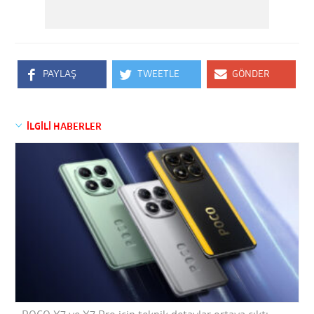
PAYLAŞ
TWEETLE
GÖNDER
İLGİLİ HABERLER