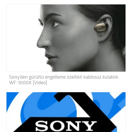
Sony’den gürültü engelleme özellikli kablosuz kulaklık:
WF-1000X [Video]