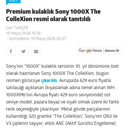
HABER
Premium kulaklık Sony 1000X The
ColleXion resmi olarak tanıtıldı
Can TUNÇER
19 Mayıs 2026 19:59
- Güncelleme: 19 Mayıs 2026 20:07
Sony’nin “1000X” kulaklık serisinin 10. yıl dönümüne özel
olarak hazırlanan Sony 1000X The ColleXion, bugün
resmen görücüye
çıkarıldı
. Avrupa’da 629 euro fiyatla
satılacağı açıklanan (kıyaslamak adına temel alınan WH-
1000XM6’nın Avrupa fiyatı 429 euro seviyesinde) üst
seviye model, pazara beyaz ve siyah olmak üzere iki farklı
renk seçeneğiyle çıkarılıyor. Metal gövde parçalarının
kullanıldığı 320 gramlık “The ColleXion”, Sony’nin QN3 ile
V3 çiplerini taşıyor, etkili ANC (Aktif Gürültü Engelleme)