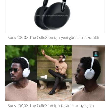
Sony 1000X The ColleXion için yeni görseller sızdırıldı
Sony 1000X The ColleXion için tasarım ortaya çıktı