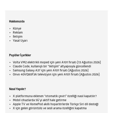
Hakkımızda
Künye
Reklam
İletişim
Yasal Uyarı
Popüler İçerikler
Volta VM2 elektrikli moped için yeni A101 fırsatı [13 Ağustos 2026]
Claude Code, kullanışlı bir "iletişim" altyapısıyla güncellendi
Samsung Galaxy A37 için yeni A101 fırsatı [Ağustos 2026]
Onvo 40VQ80F3A televizyon için yeni A101 fırsatı [Ağustos 2026]
Nasıl Yapılır?
X platformuna eklenen “otomatik çeviri” özelliği nasıl kapatılır?
Mobil cihazlarda 5G’yi aktif hale getirme
Apple TV ve HomePod akıllı hoparlörlerde Türkçe Siri dil desteği
X için gelen görüntülü ve sesli arama özelliğini kapatma