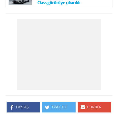
Class görücüye çıkarıldı
PAYLAŞ
TWEETLE
GÖNDER