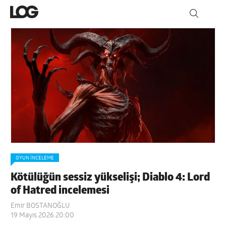
OYUN İNCELEME
Kötülüğün sessiz yükselişi; Diablo 4: Lord
of Hatred incelemesi
Emir BOSTANOĞLU
19 Mayıs 2026 20:00