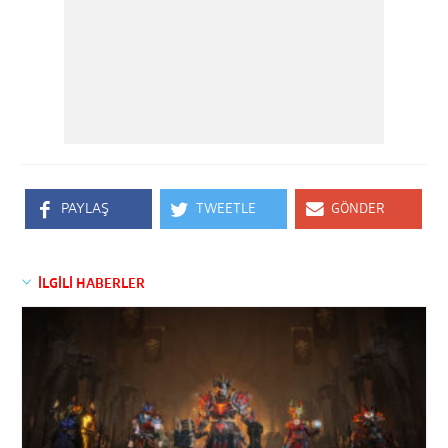
PAYLAŞ
TWEETLE
GÖNDER
İLGİLİ HABERLER