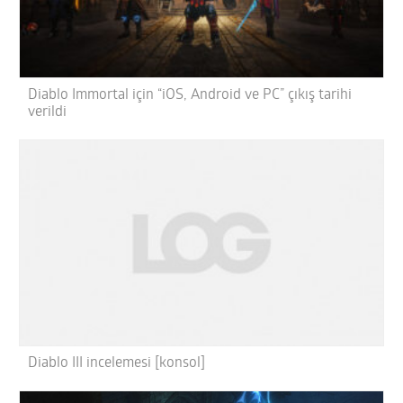
Diablo Immortal için “iOS, Android ve PC” çıkış tarihi
verildi
Diablo III incelemesi [konsol]