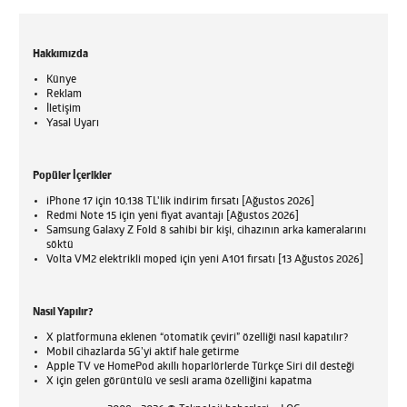
Hakkımızda
Künye
Reklam
İletişim
Yasal Uyarı
Popüler İçerikler
iPhone 17 için 10.138 TL'lik indirim fırsatı [Ağustos 2026]
Redmi Note 15 için yeni fiyat avantajı [Ağustos 2026]
Samsung Galaxy Z Fold 8 sahibi bir kişi, cihazının arka kameralarını
söktü
Volta VM2 elektrikli moped için yeni A101 fırsatı [13 Ağustos 2026]
Nasıl Yapılır?
X platformuna eklenen “otomatik çeviri” özelliği nasıl kapatılır?
Mobil cihazlarda 5G’yi aktif hale getirme
Apple TV ve HomePod akıllı hoparlörlerde Türkçe Siri dil desteği
X için gelen görüntülü ve sesli arama özelliğini kapatma