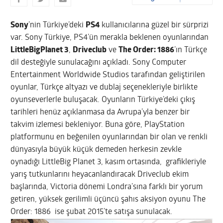
Sony
’nin Türkiye’deki
PS4
kullanıcılarına güzel bir sürprizi
var. Sony Türkiye, PS4’ün merakla beklenen oyunlarından
LittleBigPlanet 3
,
Driveclub
ve
The Order: 1886
’ın Türkçe
dil desteğiyle sunulacağını açıkladı.
Sony Computer
Entertainment Worldwide Studios tarafından geliştirilen
oyunlar, Türkçe altyazı ve dublaj seçenekleriyle birlikte
oyunseverlerle buluşacak. Oyunların Türkiye’deki çıkış
tarihleri henüz açıklanmasa da Avrupa’yla benzer bir
takvim izlemesi bekleniyor. Buna göre, PlayStation
platformunu en beğenilen oyunlarından bir olan ve renkli
dünyasıyla büyük küçük demeden herkesin zevkle
oynadığı LittleBig Planet 3, kasım ortasında, grafikleriyle
yarış tutkunlarını heyacanlandıracak Driveclub ekim
başlarında, Victoria dönemi Londra’sına farklı bir yorum
getiren, yüksek gerilimli üçüncü şahıs aksiyon oyunu The
Order: 1886 ise şubat 2015’te satışa sunulacak.