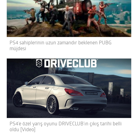
PS4 sahiplerinin uzun zamandır beklenen PUBG
müjdesi
PS4’e özel yarış oyunu DRIVECLUB’ın çıkış tarihi belli
oldu [Video]