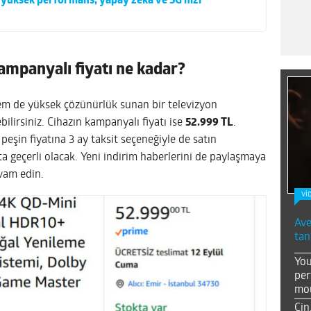
 yüksek performans, yapay zeka ve 5G hızı
mpanyalı fiyatı ne kadar?
m de yüksek çözünürlük sunan bir televizyon
bilirsiniz. Cihazın kampanyalı fiyatı ise
52.999 TL
.
 peşin fiyatına 3 ay taksit seçeneğiyle de satın
 geçerli olacak. Yeni indirim haberlerini de paylaşmaya
vam edin.
Vİ
Ave
tan
You
per
mou
Çin