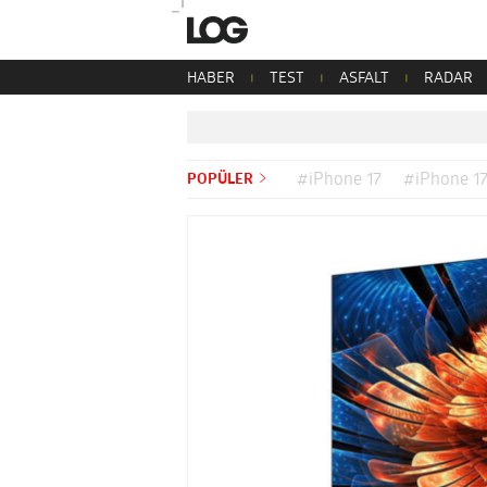
HABER
TEST
ASFALT
RADAR
POPÜLER
#iPhone 17
#iPhone 17