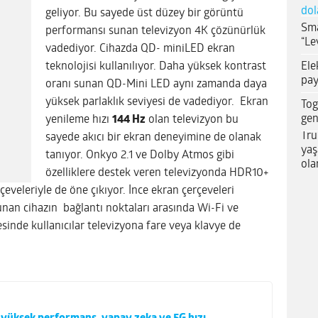
dol
geliyor. Bu sayede üst düzey bir görüntü
Sma
performansı sunan televizyon 4K çözünürlük
“Le
vadediyor. Cihazda QD- miniLED ekran
Ele
teknolojisi kullanılıyor. Daha yüksek kontrast
pay
oranı sunan QD-Mini LED aynı zamanda daya
yüksek parlaklık seviyesi de vadediyor. Ekran
Tog
gen
yenileme hızı
144 Hz
olan televizyon bu
Tru
sayede akıcı bir ekran deneyimine de olanak
yaş
tanıyor.
Onkyo 2.1 ve
Dolby Atmos gibi
ola
özelliklere destek veren televizyonda HDR10+
çeveleriyle de öne çıkıyor. İnce ekran çerçeveleri
unan cihazın bağlantı noktaları arasında Wi-Fi ve
inde kullanıcılar televizyona fare veya klavye de