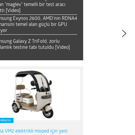
an “maglev” temelli bir test aracı
tti [Video]
msung Exynos 2600, AMD’nin RDNA4
arisini temel alan güçlü bir GPU
ıyor
sung Galaxy Z TriFold, zorlu
lamlık testine tabi tutuldu [Video]
MPANYA
ta VM2 elektrikli moped için yeni