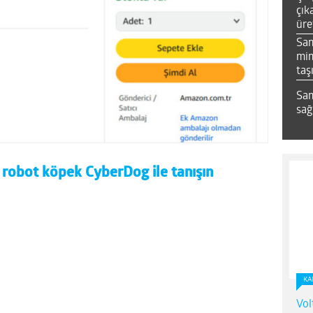
çık
üre
Sa
mim
taş
Sam
sağ
 robot köpek CyberDog ile tanışın
KA
Vol