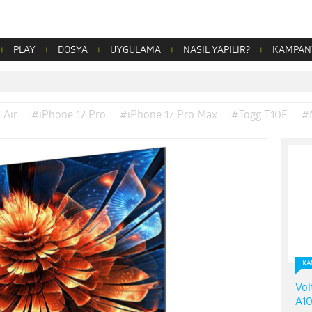
PLAY
DOSYA
UYGULAMA
NASIL YAPILIR?
KAMPAN
 Air
#iPhone 17 Pro
#iPhone 17 Pro Max
#Togg T10F
#
KA
Vol
A10