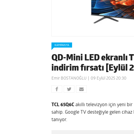
KAMPANYA
QD-Mini LED ekranlı T
indirim fırsatı [Eylül 
Emir BOSTANOĞLU
09 Eylül 2025 20:30
TCL 65Q6C
akıllı televizyon için yeni b
sahip. Google TV desteğiyle gelen ciha
tanıyor.