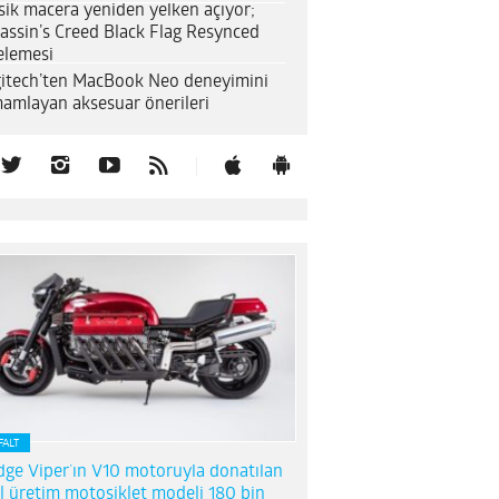
sik macera yeniden yelken açıyor;
assin’s Creed Black Flag Resynced
elemesi
itech’ten MacBook Neo deneyimini
amlayan aksesuar önerileri
FALT
ge Viper’ın V10 motoruyla donatılan
l üretim motosiklet modeli 180 bin