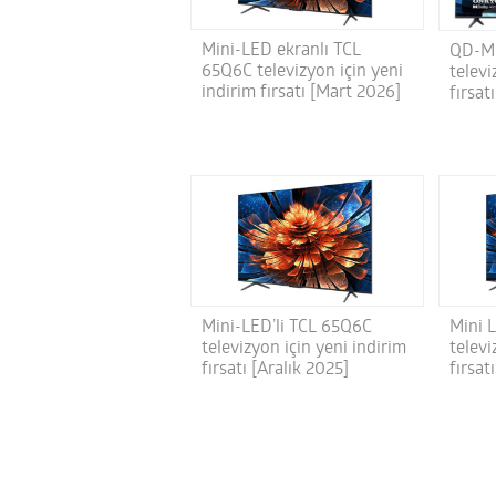
Mini-LED ekranlı TCL
QD-Mi
65Q6C televizyon için yeni
televi
indirim fırsatı [Mart 2026]
fırsat
Mini-LED’li TCL 65Q6C
Mini 
televizyon için yeni indirim
televi
fırsatı [Aralık 2025]
fırsa