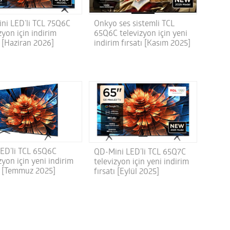
ni LED’li TCL 75Q6C
Onkyo ses sistemli TCL
zyon için indirim
65Q6C televizyon için yeni
ı [Haziran 2026]
indirim fırsatı [Kasım 2025]
LED’li TCL 65Q6C
QD-Mini LED’li TCL 65Q7C
zyon için yeni indirim
televizyon için yeni indirim
tı [Temmuz 2025]
fırsatı [Eylül 2025]