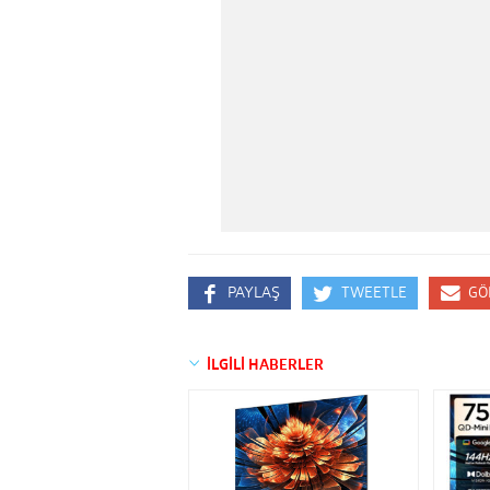
PAYLAŞ
TWEETLE
GÖ
İLGİLİ HABERLER