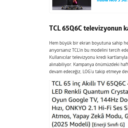
nubia Neo 3 5G:
TCL 65Q6C televizyonun ka
Hem büyük bir ekran boyutuna sahip he
arıyorsanız TCL’in bu modelini tercih ede
Kullanıcılar televizyonu kredi kartlarıyla
alınabiliyor. Kampanya önümüzdeki hafta
devam edeceğiz, LOG’u takip etmeye de