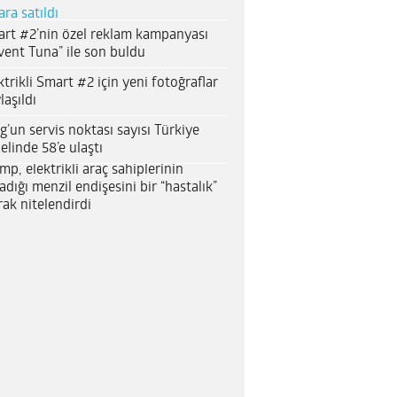
ara satıldı
rt #2’nin özel reklam kampanyası
vent Tuna” ile son buldu
ktrikli Smart #2 için yeni fotoğraflar
laşıldı
g’un servis noktası sayısı Türkiye
elinde 58’e ulaştı
mp, elektrikli araç sahiplerinin
adığı menzil endişesini bir “hastalık”
rak nitelendirdi