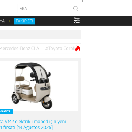
YA
TAKİP ET!
Mercedes-Benz CLA
#Toyota Corolla
MPANYA
ta VM2 elektrikli moped için yeni
1 fırsatı [13 Ağustos 2026]