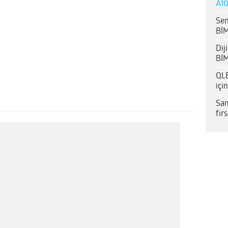
A10
Sen
BİM
Dij
BİM
QLE
içi
Sam
fır