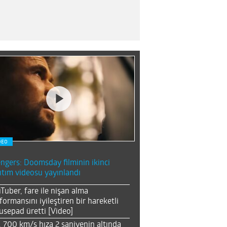
DEO
ngers: Doomsday filminin ikinci
ıtım videosu yayınlandı
Tuber, fare ile nişan alma
formansını iyileştiren bir hareketli
sepad üretti [Video]
, 700 km/s hıza 2 saniyenin altında