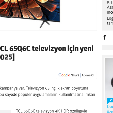
Kla
Ass
inc
Log
tam
CL 65Q6C televizyon için yeni
2025]
ir kampanya var. Televizyon 65 inçlik ekran boyutuna
z bu sayede popüler uygulamaların kullanılmasına imkan
AS
Dod
TCL 65Q6C televizyon 4K HDR özelliğiyle
öze