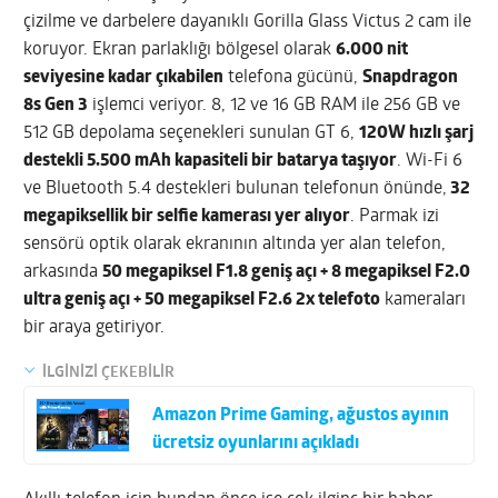
çizilme ve darbelere dayanıklı Gorilla Glass Victus 2 cam ile
koruyor. Ekran parlaklığı bölgesel olarak
6.000 nit
seviyesine kadar çıkabilen
telefona gücünü,
Snapdragon
8s Gen 3
işlemci veriyor. 8, 12 ve 16 GB RAM ile 256 GB ve
512 GB depolama seçenekleri sunulan GT 6,
120W hızlı şarj
destekli 5.500 mAh kapasiteli bir batarya taşıyor
. Wi-Fi 6
ve Bluetooth 5.4 destekleri bulunan telefonun önünde,
32
megapiksellik bir selfie kamerası yer alıyor
. Parmak izi
sensörü optik olarak ekranının altında yer alan telefon,
arkasında
50 megapiksel F1.8 geniş açı + 8 megapiksel F2.0
ultra geniş açı + 50 megapiksel F2.6 2x telefoto
kameraları
bir araya getiriyor.
İLGİNİZİ ÇEKEBİLİR
Amazon Prime Gaming, ağustos ayının
ücretsiz oyunlarını açıkladı