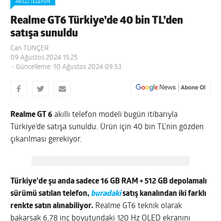
AKILLI TELEFON
Realme GT6 Türkiye’de 40 bin TL’den
satışa sunuldu
Can TUNÇER
09 Ağustos 2024 15:25
- Güncelleme: 10 Ağustos 2024 09:53
Realme GT 6
akıllı telefon modeli bugün itibarıyla
Türkiye’de satışa sunuldu. Ürün için 40 bin TL’nin gözden
çıkarılması gerekiyor.
Türkiye’de şu anda sadece 16 GB RAM + 512 GB depolamalı
sürümü satılan telefon,
buradaki
satış kanalından iki farklı
renkte satın alınabiliyor.
Realme GT6 teknik olarak
bakarsak 6,78 inç boyutundaki 120 Hz OLED ekranını