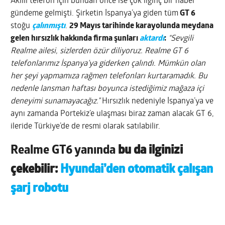
Akıllı telefon için bundan önce ise çok ilginç bir haber
gündeme gelmişti. Şirketin İspanya’ya giden tüm
GT 6
stoğu
çalınmıştı
.
29 Mayıs tarihinde karayolunda meydana
gelen hırsızlık hakkında firma şunları
aktardı
:
“Sevgili
Realme ailesi, sizlerden özür diliyoruz. Realme GT 6
telefonlarımız İspanya’ya giderken çalındı. Mümkün olan
her şeyi yapmamıza rağmen telefonları kurtaramadık. Bu
nedenle lansman haftası boyunca istediğimiz mağaza içi
deneyimi sunamayacağız.”
Hırsızlık nedeniyle İspanya’ya ve
aynı zamanda Portekiz’e ulaşması biraz zaman alacak GT 6,
ileride Türkiye’de de resmi olarak satılabilir.
Realme GT6
yanında
bu da ilginizi
çekebilir:
Hyundai’den otomatik çalışan
şarj robotu