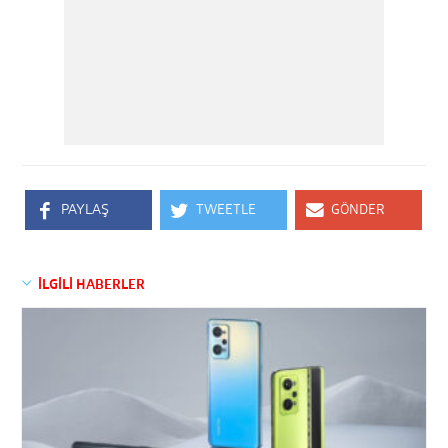
PAYLAŞ
TWEETLE
GÖNDER
İLGİLİ HABERLER