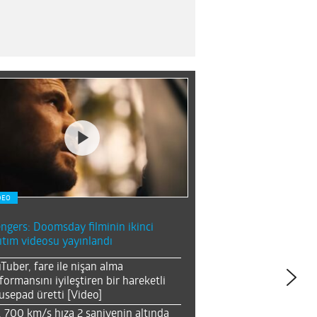
DEO
ngers: Doomsday filminin ikinci
ıtım videosu yayınlandı
Tuber, fare ile nişan alma
formansını iyileştiren bir hareketli
sepad üretti [Video]
, 700 km/s hıza 2 saniyenin altında