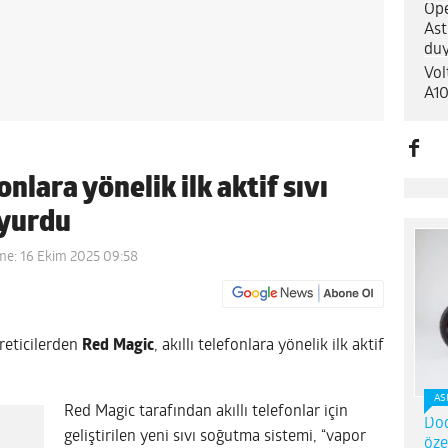
Ope
Ast
du
Vol
A10
onlara yönelik ilk aktif sıvı
uyurdu
me: 16 Ekim 2025 09:58
reticilerden
Red
Magic
, akıllı telefonlara yönelik ilk aktif
AS
Red Magic tarafından akıllı telefonlar için
Dod
geliştirilen yeni sıvı soğutma sistemi, “vapor
öze