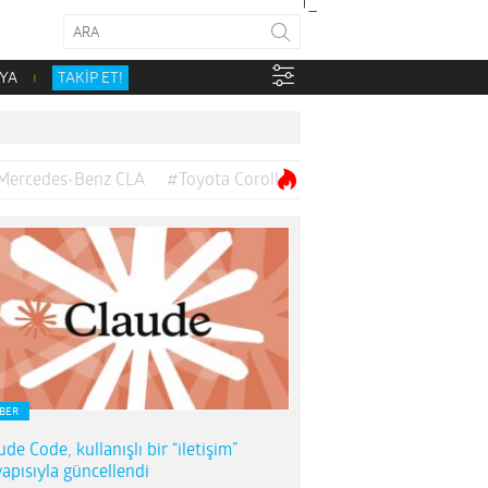
YA
TAKİP ET!
Mercedes-Benz CLA
#Toyota Corolla
BER
ude Code, kullanışlı bir “iletişim”
yapısıyla güncellendi