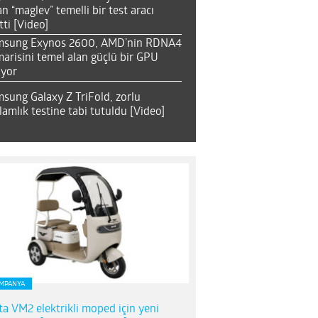
an “maglev” temelli bir test aracı
tti [Video]
msung Exynos 2600, AMD’nin RDNA4
arisini temel alan güçlü bir GPU
ıyor
sung Galaxy Z TriFold, zorlu
lamlık testine tabi tutuldu [Video]
MPANYA
ta VM2 elektrikli moped için yeni