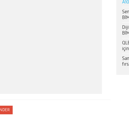
A10
Sen
BİM
Dij
BİM
QLE
içi
Sam
fır
NDER