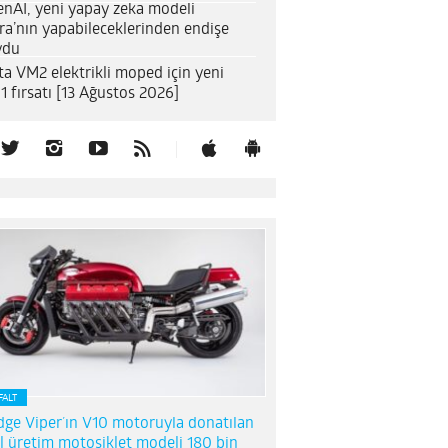
nAI, yeni yapay zeka modeli
ra’nın yapabileceklerinden endişe
ydu
ta VM2 elektrikli moped için yeni
1 fırsatı [13 Ağustos 2026]
FALT
ge Viper’ın V10 motoruyla donatılan
l üretim motosiklet modeli 180 bin