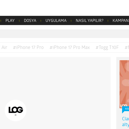
PLAY
DOSYA
UYGULAMA
NASIL YAPILIR?
KAMPAN
 Air
#iPhone 17 Pro
#iPhone 17 Pro Max
#Togg T10F
#
HA
Cla
alt