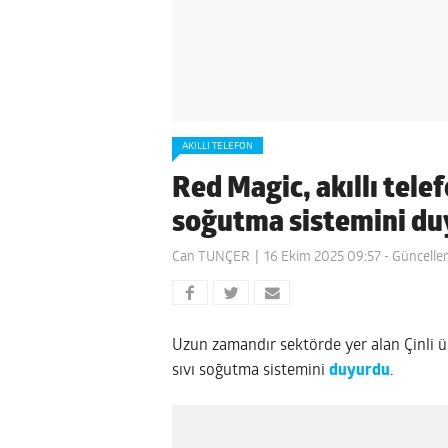
AKILLI TELEFON
Red Magic, akıllı telef
soğutma sistemini d
Can TUNÇER
16 Ekim 2025 09:57
- Güncelle
Uzun zamandır sektörde yer alan Çinli ü
sıvı soğutma sistemini
duyurdu
.