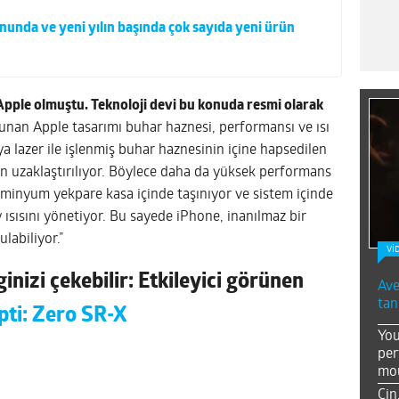
onunda ve yeni yılın başında çok sayıda yeni ürün
Apple olmuştu. Teknoloji devi bu konuda resmi olarak
unan Apple tasarımı buhar haznesi, performansı ve ısı
ya lazer ile işlenmiş buhar haznesinin içine hapsedilen
en uzaklaştırılıyor. Böylece daha da yüksek performans
alüminyum yekpare kasa içinde taşınıyor ve sistem içinde
y ısısını yönetiyor. Bu sayede iPhone, inanılmaz bir
labiliyor.”
Vİ
inizi çekebilir: Etkileyici görünen
Ave
tan
pti: Zero SR-X
You
per
mou
Çin