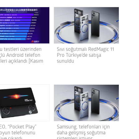
u testleri üzerinden
Sıvı soğutmalı RedMagic 11
çlü Android telefon
Pro Türkiye’de satışa
leri açıklandı [Kasım
sunuldu
O, “Pocket Play”
Samsung, telefonları için
i oyun telefonunu
daha gelişmiş soğutma