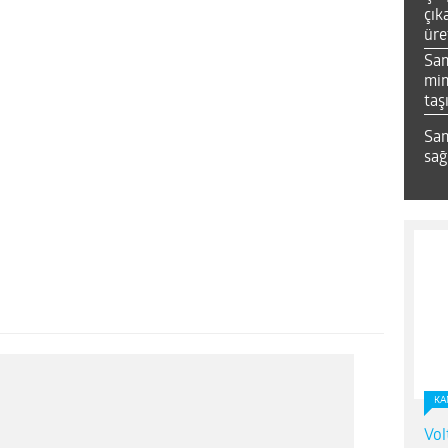
çık
üre
Sa
mim
taş
Sam
sağ
KA
Vol