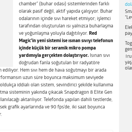
chamber” (buhar odası) sistemlerinden farklı
dol
olarak pasif değil, aktif yapıda çalışıyor. Buhar
Sma
“Le
odalarının içinde sıvı hareket etmiyor; işlemci
tarafından oluşturulan ısı yalnızca buharlaşma
Ele
pay
ve yoğunlaşma yoluyla dağıtılıyor.
Red
Magic’in yeni sistemi ise ısınan sıvıyı telefonun
Tog
içinde küçük bir seramik mikro pompa
gen
yardımıyla gerçekten dolaştırıyor.
Isınan sıvı
Tru
yaş
doğrudan fanla soğutulan bir radyatöre
ola
 ediliyor. Hem sıvı hem de hava soğutmayı bir arada
 performansın uzun süre boyunca maksimum seviyede
 oldukça iddialı olan sistem, sevindirici şekilde kullanıma
utma sisteminin yakında çıkacak Snapdragon 8 Elite Gen
lanılacağı aktarılıyor. Telefonda yapılan dahili testlerde,
k grafik ayarlarında ve 90 fps’de, iki saat boyunca
r.