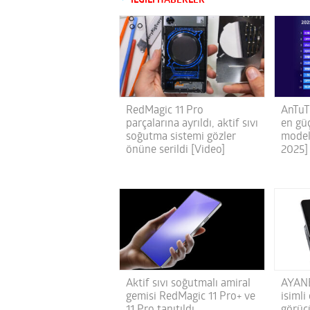
İLGİLİ HABERLER
RedMagic 11 Pro
AnTuT
parçalarına ayrıldı, aktif sıvı
en gü
soğutma sistemi gözler
model
önüne serildi [Video]
2025]
Aktif sıvı soğutmalı amiral
AYANE
gemisi RedMagic 11 Pro+ ve
isiml