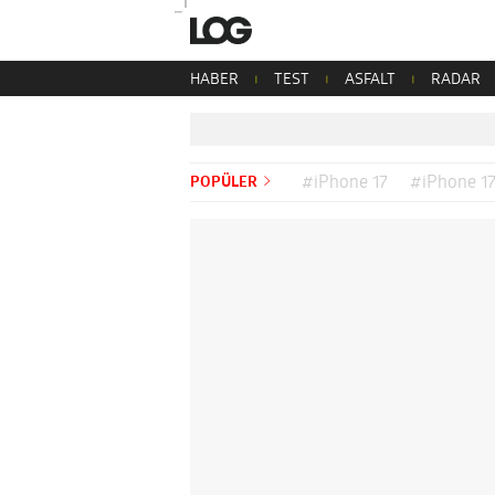
HABER
TEST
ASFALT
RADAR
POPÜLER
#iPhone 17
#iPhone 17