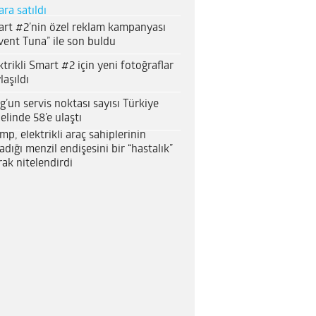
ara satıldı
rt #2’nin özel reklam kampanyası
vent Tuna” ile son buldu
ktrikli Smart #2 için yeni fotoğraflar
laşıldı
g’un servis noktası sayısı Türkiye
elinde 58’e ulaştı
mp, elektrikli araç sahiplerinin
adığı menzil endişesini bir “hastalık”
rak nitelendirdi