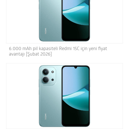
6.000 mAh pil kapasiteli Redmi 15C için yeni fiyat
avantajı [Şubat 2026]