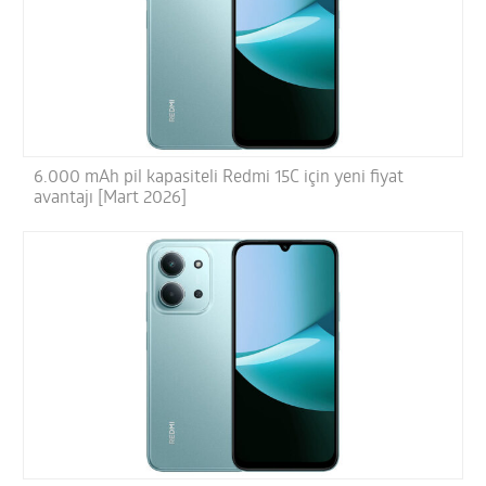
6.000 mAh pil kapasiteli Redmi 15C için yeni fiyat
avantajı [Mart 2026]