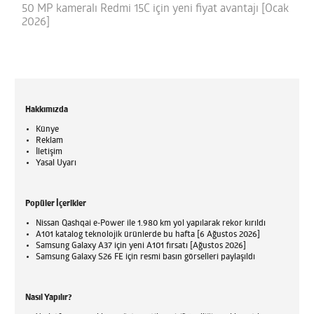
50 MP kameralı Redmi 15C için yeni fiyat avantajı [Ocak
2026]
Hakkımızda
Künye
Reklam
İletişim
Yasal Uyarı
Popüler İçerikler
Nissan Qashqai e-Power ile 1.980 km yol yapılarak rekor kırıldı
A101 katalog teknolojik ürünlerde bu hafta [6 Ağustos 2026]
Samsung Galaxy A37 için yeni A101 fırsatı [Ağustos 2026]
Samsung Galaxy S26 FE için resmi basın görselleri paylaşıldı
Nasıl Yapılır?