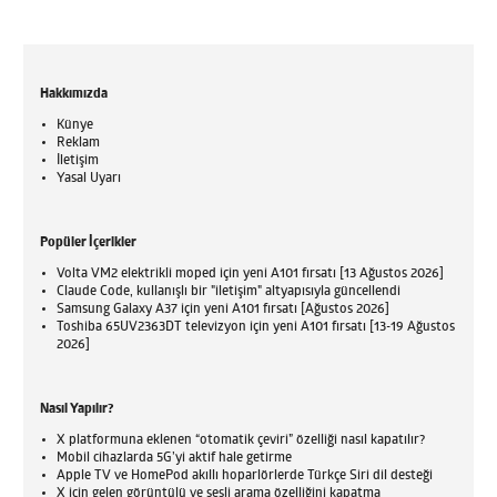
Hakkımızda
Künye
Reklam
İletişim
Yasal Uyarı
Popüler İçerikler
Volta VM2 elektrikli moped için yeni A101 fırsatı [13 Ağustos 2026]
Claude Code, kullanışlı bir "iletişim" altyapısıyla güncellendi
Samsung Galaxy A37 için yeni A101 fırsatı [Ağustos 2026]
Toshiba 65UV2363DT televizyon için yeni A101 fırsatı [13-19 Ağustos
2026]
Nasıl Yapılır?
X platformuna eklenen “otomatik çeviri” özelliği nasıl kapatılır?
Mobil cihazlarda 5G’yi aktif hale getirme
Apple TV ve HomePod akıllı hoparlörlerde Türkçe Siri dil desteği
X için gelen görüntülü ve sesli arama özelliğini kapatma