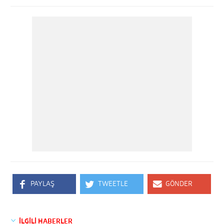
PAYLAŞ
TWEETLE
GÖNDER
İLGİLİ HABERLER