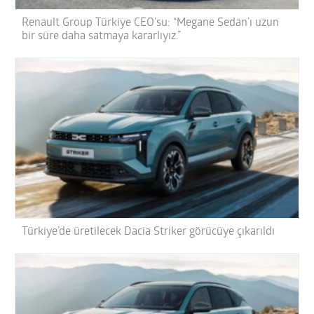
Renault Group Türkiye CEO’su: “Megane Sedan’ı uzun
bir süre daha satmaya kararlıyız.”
Türkiye’de üretilecek Dacia Striker görücüye çıkarıldı