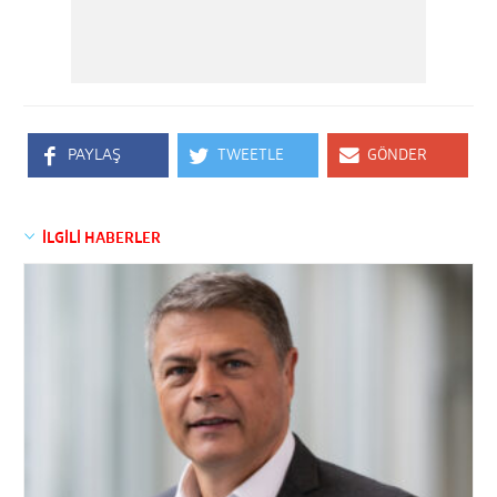
PAYLAŞ
TWEETLE
GÖNDER
İLGİLİ HABERLER