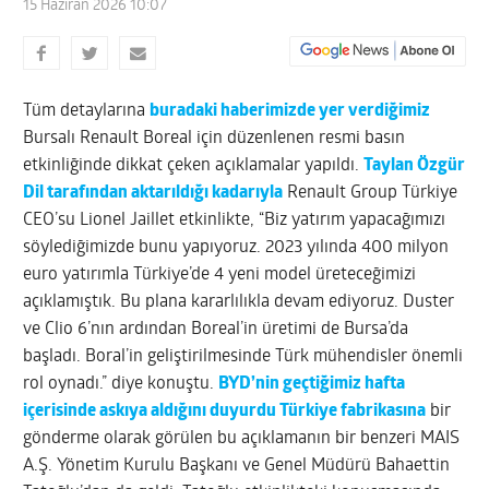
15 Haziran 2026 10:07
Tüm detaylarına
buradaki haberimizde yer verdiğimiz
Bursalı Renault Boreal için düzenlenen resmi basın
etkinliğinde dikkat çeken açıklamalar yapıldı.
Taylan Özgür
Dil tarafından aktarıldığı kadarıyla
Renault Group Türkiye
CEO’su Lionel Jaillet etkinlikte, “Biz yatırım yapacağımızı
söylediğimizde bunu yapıyoruz. 2023 yılında 400 milyon
euro yatırımla Türkiye’de 4 yeni model üreteceğimizi
açıklamıştık. Bu plana kararlılıkla devam ediyoruz. Duster
ve Clio 6’nın ardından Boreal’in üretimi de Bursa’da
başladı. Boral’in geliştirilmesinde Türk mühendisler önemli
rol oynadı.” diye konuştu.
BYD’nin geçtiğimiz hafta
içerisinde askıya aldığını duyurdu Türkiye fabrikasına
bir
gönderme olarak görülen bu açıklamanın bir benzeri MAIS
A.Ş. Yönetim Kurulu Başkanı ve Genel Müdürü Bahaettin