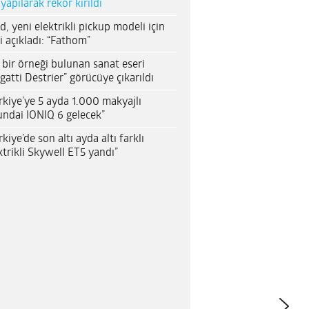
 yapılarak rekor kırıldı
d, yeni elektrikli pickup modeli için
i açıkladı: “Fathom”
 bir örneği bulunan sanat eseri
gatti Destrier” görücüye çıkarıldı
rkiye’ye 5 ayda 1.000 makyajlı
ndai IONIQ 6 gelecek”
rkiye’de son altı ayda altı farklı
ktrikli Skywell ET5 yandı”