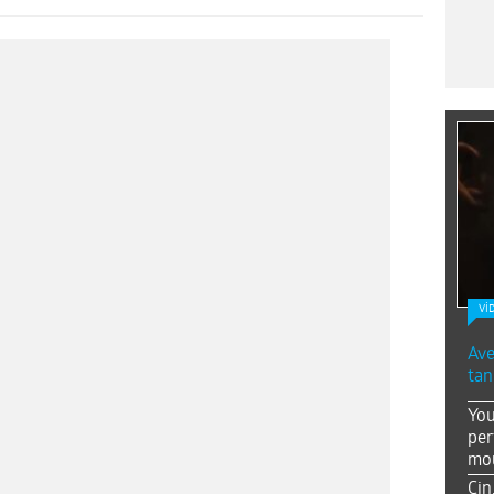
Vİ
Ave
tan
You
per
mou
Çin