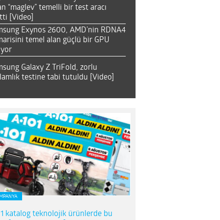
an “maglev” temelli bir test aracı
tti [Video]
msung Exynos 2600, AMD’nin RDNA4
arisini temel alan güçlü bir GPU
ıyor
sung Galaxy Z TriFold, zorlu
lamlık testine tabi tutuldu [Video]
MPANYA
1 katalog teknolojik ürünlerde bu