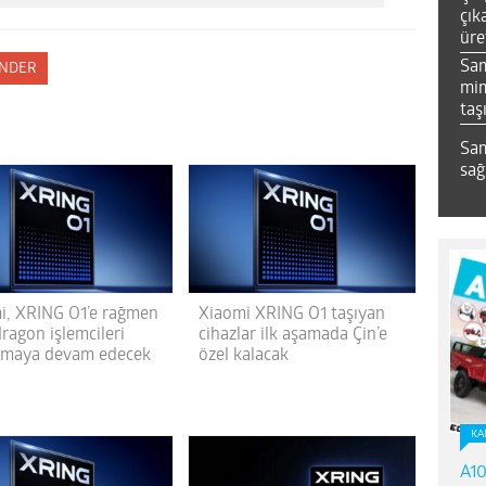
çık
üre
Sa
NDER
mim
taş
Sam
sağ
i, XRING O1’e rağmen
Xiaomi XRING O1 taşıyan
ragon işlemcileri
cihazlar ilk aşamada Çin’e
nmaya devam edecek
özel kalacak
KA
A10