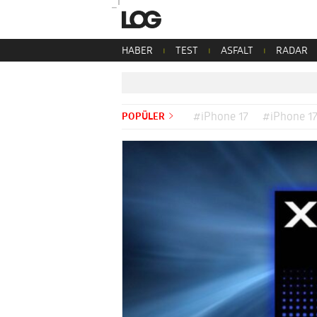
HABER
TEST
ASFALT
RADAR
POPÜLER
#iPhone 17
#iPhone 17