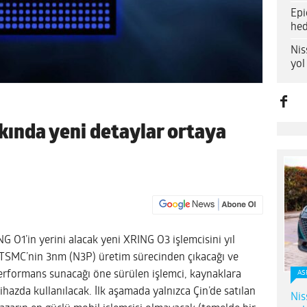
Epi
hed
Nis
yol
ında yeni detaylar ortaya
G O1’in yerini alacak yeni XRING O3 işlemcisini yıl
 TSMC’nin 3nm (N3P) üretim sürecinden çıkacağı ve
erformans sunacağı öne sürülen işlemci, kaynaklara
AS
ihazda kullanılacak. İlk aşamada yalnızca Çin’de satılan
Nis