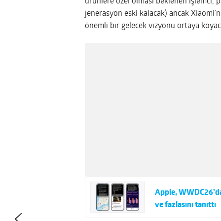
ürünlere özel olması beklenen işlemci, 
jenerasyon eski kalacak) ancak Xiaomi’n
önemli bir gelecek vizyonu ortaya koya
Apple, WWDC26’da iO
ve fazlasını tanıttı