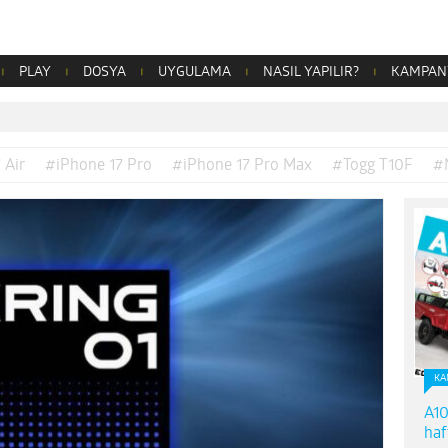
PLAY
DOSYA
UYGULAMA
NASIL YAPILIR?
KAMPAN
 Air
#iPhone 17 Pro
#iPhone 17 Pro Max
#Togg T10F
#
KA
A10
haf