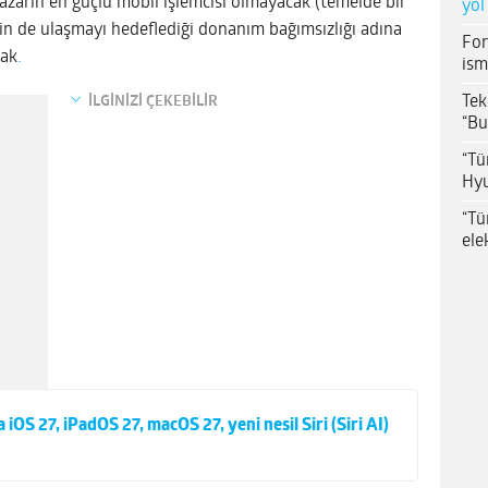
pazarın en güçlü mobil işlemcisi olmayacak (temelde bir
yol
in de ulaşmayı hedeflediği donanım bağımsızlığı adına
For
cak
.
ism
Tek
İLGİNİZİ ÇEKEBİLİR
“Bu
“Tü
Hyu
“Tü
ele
S 27, iPadOS 27, macOS 27, yeni nesil Siri (Siri AI)