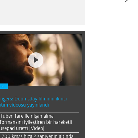
DEO
ngers: Doomsday filminin ikinci
ıtım videosu yayınlandı
Tuber, fare ile nişan alma
formansını iyileştiren bir hareketli
sepad üretti [Video]
, 700 km/s hıza 2 saniyenin altında