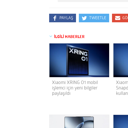
PAYLAŞ
TWEETLE
GÖ
İLGİLİ HABERLER
Xiaomi XRING O1 mobil
Xiaom
işlemci için yeni bilgiler
Snapd
paylaşıldı
kulla