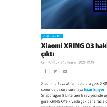
AKILLI TELEFON
Xiaomi XRING O3 hakk
çıktı
Can TUNÇER
15 Haziran 2026 10:18
Xiaomi, ortaya atılan iddialara göre XRIN
sonunda pazara sunmaya
hazırlanıyor
.
Snapdragon 8 Elite Gen 5 seviyesinde p
göre XRING O1’e kıyasla çok daha fazla c