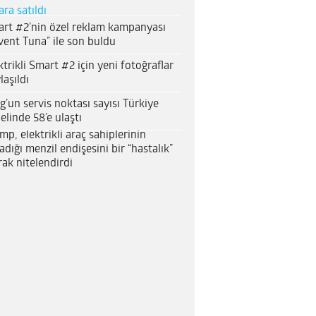
ara satıldı
rt #2’nin özel reklam kampanyası
vent Tuna” ile son buldu
ktrikli Smart #2 için yeni fotoğraflar
laşıldı
g’un servis noktası sayısı Türkiye
elinde 58’e ulaştı
mp, elektrikli araç sahiplerinin
adığı menzil endişesini bir “hastalık”
rak nitelendirdi