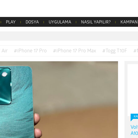
PLAY
DOSYA
UYGULAMA
NASIL YAPILIR?
KAMPAN
 Air
#iPhone 17 Pro
#iPhone 17 Pro Max
#Togg T10F
#
KA
Vol
A10