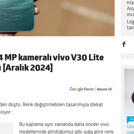
Kla
Ass
inc
Log
tam
4 MP kameralı vivo V30 Lite
ı [Aralık 2024]
iden düştü. Renk değiştirilebilen tasarımıyla dikkat
lıyor.
AS
Bu kaplama aynı zamanda daha önceki vivo
Dod
modellerinde gördüğümüz gibi ışığa göre renk
öze