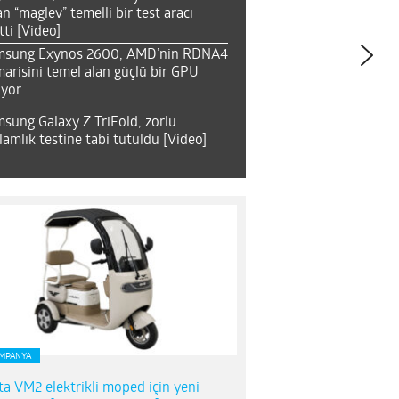
an “maglev” temelli bir test aracı
tti [Video]
msung Exynos 2600, AMD’nin RDNA4
arisini temel alan güçlü bir GPU
ıyor
sung Galaxy Z TriFold, zorlu
lamlık testine tabi tutuldu [Video]
MPANYA
ta VM2 elektrikli moped için yeni