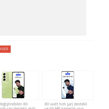
NDER
değiştirebilen 80
80 watt hızlı şarj destekli
ızlı şarj destekli akıllı
ve 50 MP kameralı vivo