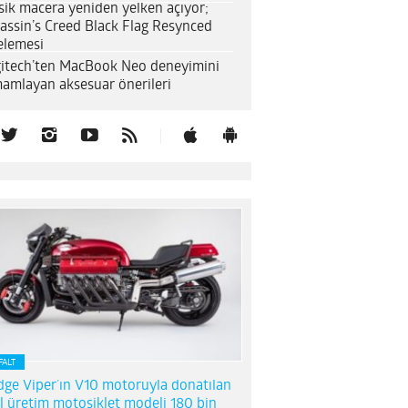
sik macera yeniden yelken açıyor;
assin’s Creed Black Flag Resynced
elemesi
itech’ten MacBook Neo deneyimini
amlayan aksesuar önerileri
FALT
ge Viper’ın V10 motoruyla donatılan
l üretim motosiklet modeli 180 bin