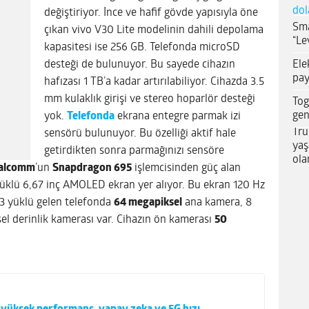
dol
değiştiriyor. İnce ve hafif gövde yapısıyla öne
Sma
çıkan vivo V30 Lite modelinin dahili depolama
“Le
kapasitesi ise 256 GB. Telefonda microSD
Ele
desteği de bulunuyor. Bu sayede cihazın
pay
hafızası 1 TB’a kadar artırılabiliyor. Cihazda 3.5
mm kulaklık girişi ve stereo hoparlör desteği
Tog
gen
yok.
Telefonda
ekrana entegre parmak izi
Tru
sensörü bulunuyor. Bu özelliği aktif hale
yaş
getirdikten sonra parmağınızı sensöre
ola
alcomm
’un
Snapdragon 695
işlemcisinden güç alan
lüklü 6,67 inç AMOLED ekran yer alıyor. Bu ekran 120 Hz
13 yüklü gelen telefonda
64 megapiksel
ana kamera, 8
sel derinlik kamerası var. Cihazın ön kamerası
50