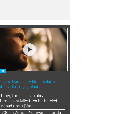
DEO
ngers: Doomsday filminin ikinci
ıtım videosu yayınlandı
Tuber, fare ile nişan alma
formansını iyileştiren bir hareketli
sepad üretti [Video]
, 700 km/s hıza 2 saniyenin altında