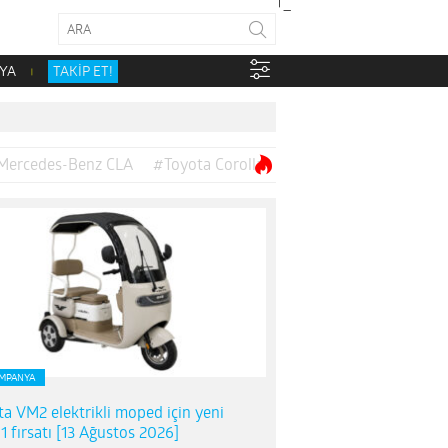
YA
TAKİP ET!
Mercedes-Benz CLA
#Toyota Corolla
MPANYA
ta VM2 elektrikli moped için yeni
1 fırsatı [13 Ağustos 2026]