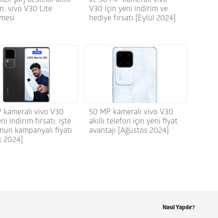
n; vivo V30 Lite
V30 için yeni indirim ve
emesi
hediye fırsatı [Eylül 2024]
 kameralı vivo V30
50 MP kameralı vivo V30
eni indirim fırsatı; işte
akıllı telefon için yeni fiyat
onun kampanyalı fiyatı
avantajı [Ağustos 2024]
k 2024]
Nasıl Yapılır?