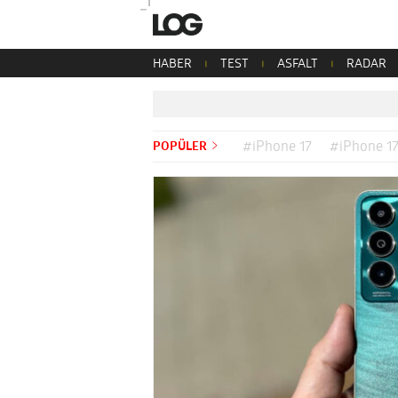
HABER
TEST
ASFALT
RADAR
POPÜLER
#iPhone 17
#iPhone 17