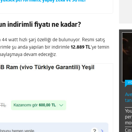
 yüksek performans, yapay zeka ve 5G hızı
un indirimli fiyatı ne kadar?
44 watt hızlı şarj özelliği de bulunuyor. Resmi satış
irimle şu anda yapılan bir indirimle
12.889 TL
‘ye temin
i paylaşmaya devam edeceğiz.
Vİ
Ave
tan
You
per
mou
Çin