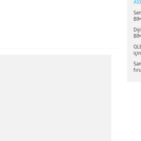
A10
Sen
BİM
Dij
BİM
QLE
içi
Sam
fır