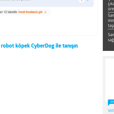
çık
üre
Sa
mim
taş
Sam
sağ
 robot köpek CyberDog ile tanışın
KA
Vol