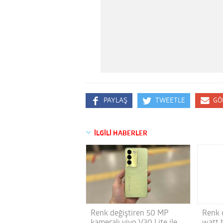
PAYLAŞ
TWEETLE
GÖ
İLGİLİ HABERLER
Renk değiştiren 50 MP
Renk 
kameralı vivo V30 Lite ile
watt h