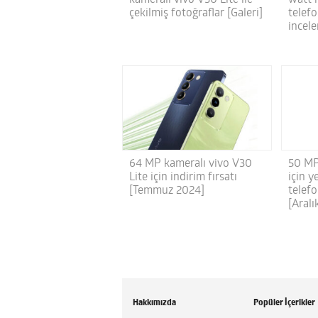
çekilmiş fotoğraflar [Galeri]
telefo
incel
64 MP kameralı vivo V30
50 MP
Lite için indirim fırsatı
için y
[Temmuz 2024]
telef
[Aralı
Hakkımızda
Popüler İçerikler