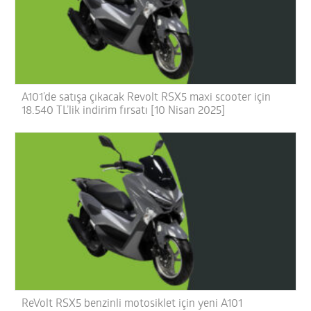
A101’de satışa çıkacak Revolt RSX5 maxi scooter için
18.540 TL’lik indirim fırsatı [10 Nisan 2025]
ReVolt RSX5 benzinli motosiklet için yeni A101