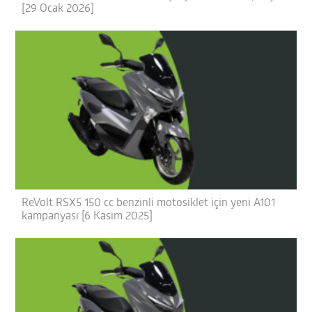
[29 Ocak 2026]
ReVolt RSX5 150 cc benzinli motosiklet için yeni A101
kampanyası [6 Kasım 2025]