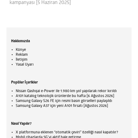
kampanyası [5 Haziran 2025]
Hakkımızda
Künye
Reklam
İletişim
Yasal Uyarı
Popüler İçerikler
Nissan Qashqai e-Power ile 1.980 km yol yapılarak rekor kırıldı
A101 katalog teknolojik ürünlerde bu hafta [6 Ağustos 2026]
Samsung Galaxy S26 FE için resmi basın görselleri paylaşıldı
Samsung Galaxy A37 için yeni A101 fırsatı [Ağustos 2026]
Nasıl Yapılır?
X platformuna eklenen “otomatik çeviri” özelliği nasıl kapatılır?
Mobil cihazlarda 5G’yi aktif hale getirme