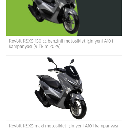
ReVolt RSX5 150 cc benzinli motosiklet için yeni A101
kampanyası [9 Ekim 2025]
ReVolt RSX5 maxi motosiklet için yeni A101 kampanyası