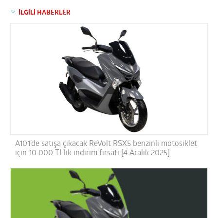
İLGİLİ HABERLER
A101’de satışa çıkacak ReVolt RSX5 benzinli motosiklet
için 10.000 TL’lik indirim fırsatı [4 Aralık 2025]