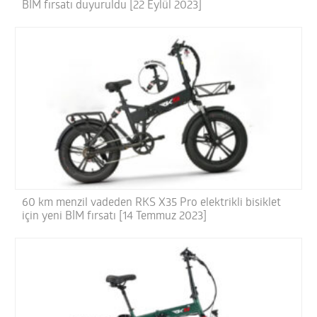
BİM fırsatı duyuruldu [22 Eylül 2023]
60 km menzil vadeden RKS X35 Pro elektrikli bisiklet
için yeni BİM fırsatı [14 Temmuz 2023]