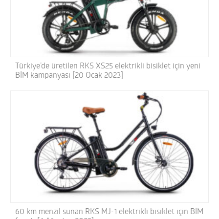
Türkiye’de üretilen RKS XS25 elektrikli bisiklet için yeni
BİM kampanyası [20 Ocak 2023]
60 km menzil sunan RKS MJ-1 elektrikli bisiklet için BİM