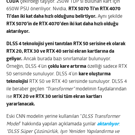
CUDA
çekirdeği taşıyor. 250W TDP’si bulunan kart için
650W PSU öneriliyor. Nvidia,
RTX 5070 Ti’ın RTX 4070
Ti’dan iki kat daha hızlı olduğunu belirtiyor.
Aynı şekilde
RTX 5070’in de RTX 4070’den iki kat daha hızlı olduğu
aktarılıyor.
DLSS 4 teknolojisi yeni tanıtılan RTX 50 serisine ek olarak
RTX 20, RTX 30 ve RTX 40 serisi ekran kartlarına da
geliyor.
Ancak burada bazı sınırlamalar bulunuyor.
Örneğin, DLSS 4’ün
çoklu kare artırma
özelliği sadece RTX
50 serisinde sunuluyor. DLSS 4’ün
kare oluşturma
teknolojisi
RTX 50 ve RTX 40 serisinde sunuluyor. DLSS 4
ile beraber geçilen
“Transformer”
modelinin faydalarından
ise
RTX 20 ve RTX 30 serisi tüm ekran kartları
yararlanacak.
Eski CNN modelin yerine kullanılan “
DLSS Transformer
Model
” hakkında yapılan açıklamada şunlar
aktarılıyor
:
“DLSS Süper Çözünürlük, Işın Yeniden Yapılandırma ve