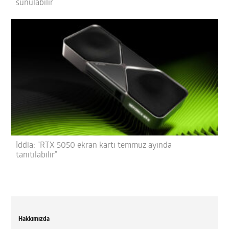
sunulabilir
İddia: “RTX 5050 ekran kartı temmuz ayında
tanıtılabilir”
Hakkımızda