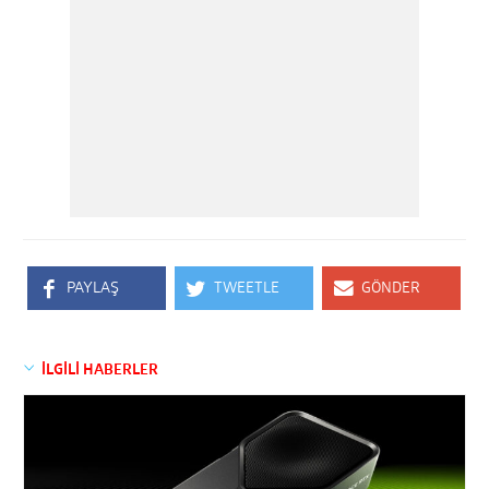
PAYLAŞ
TWEETLE
GÖNDER
İLGİLİ HABERLER