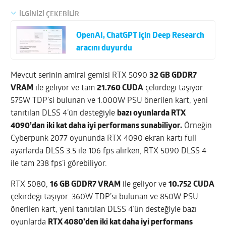
İLGİNİZİ ÇEKEBİLİR
OpenAI, ChatGPT için Deep Research
aracını duyurdu
Mevcut serinin amiral gemisi RTX 5090
32 GB GDDR7
VRAM
ile geliyor ve tam
21.760 CUDA
çekirdeği taşıyor.
575W TDP’si bulunan ve 1.000W PSU önerilen kart, yeni
tanıtılan DLSS 4’ün desteğiyle
bazı oyunlarda RTX
4090’dan iki kat daha iyi performans sunabiliyor.
Örneğin
Cyberpunk 2077 oyununda RTX 4090 ekran kartı full
ayarlarda DLSS 3.5 ile 106 fps alırken, RTX 5090 DLSS 4
ile tam 238 fps’i görebiliyor.
RTX 5080,
16 GB GDDR7 VRAM
ile geliyor ve
10.752 CUDA
çekirdeği taşıyor. 360W TDP’si bulunan ve 850W PSU
önerilen kart, yeni tanıtılan DLSS 4’ün desteğiyle bazı
oyunlarda
RTX 4080’den iki kat daha iyi performans