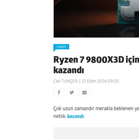
HABER
Ryzen 7 9800X3D için 
kazandı
Can TUNÇER
21 Ekim 2024 09:05
Çok uzun zamandır merakla beklenen yen
netlik
kazandı
.