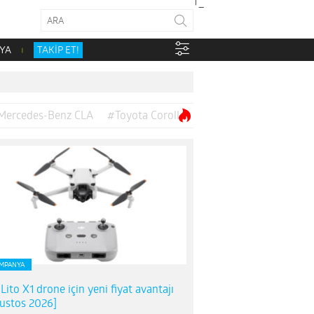
YA
TAKİP ET!
Mercedes-Benz CLA
#Toyota Corolla
MPANYA
 Lito X1 drone için yeni fiyat avantajı
ustos 2026]