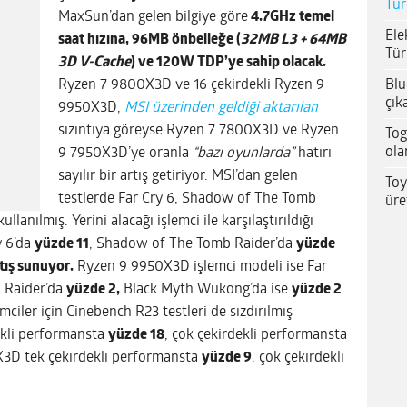
Tür
MaxSun’dan gelen bilgiye göre
4.7GHz temel
Ele
saat hızına, 96MB önbelleğe (
32MB L3 + 64MB
Tür
3D V-Cache
) ve 120W TDP’ye sahip olacak.
Blu
Ryzen 7 9800X3D ve 16 çekirdekli Ryzen 9
çık
9950X3D,
MSI üzerinden geldiği aktarılan
sızıntıya göreyse Ryzen 7 7800X3D ve Ryzen
Tog
ola
9 7950X3D’ye oranla
“bazı oyunlarda”
hatırı
sayılır bir artış getiriyor. MSI’dan gelen
Toy
testlerde Far Cry 6, Shadow of The Tomb
üre
anılmış. Yerini alacağı işlemci ile karşılaştırıldığı
 6’da
yüzde 11
, Shadow of The Tomb Raider’da
yüzde
tış sunuyor.
Ryzen 9 9950X3D işlemci modeli ise Far
 Raider’da
yüzde 2,
Black Myth Wukong’da ise
yüzde 2
ciler için Cinebench R23 testleri de sızdırılmış
kli performansta
yüzde 18
, çok çekirdekli performansta
3D tek çekirdekli performansta
yüzde 9
, çok çekirdekli