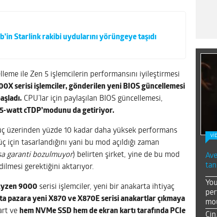
in Starlink rakibi uydularını yörüngeye taşıdı
me ile Zen 5 işlemcilerin performansını iyileştirmesi
 serisi işlemciler, gönderilen yeni BIOS güncellemesi
aşladı.
CPU’lar için paylaşılan BIOS güncellemesi,
105-watt cTDP’modunu da getiriyor.
güç üzerinden yüzde 10 kadar daha yüksek performans
Vİ
güç için tasarlandığını yani bu mod açıldığı zaman
sa garanti bozulmuyor
) belirten şirket, yine de bu mod
Ave
tan
ilmesi gerektiğini aktarıyor.
You
yzen 9000
serisi işlemciler, yeni bir anakarta ihtiyaç
per
fta pazara yeni X870 ve X870E serisi anakartlar çıkmaya
mou
art ve
hem NVMe SSD hem de ekran kartı tarafında PCIe
Çin