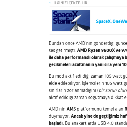
İLGİNİZİ ÇEKEBİLİR
SpaceX, OneWeb’
Bundan önce AMD’nin gönderdiği güncelle
ses getirmişti.
AMD Ryzen 9600X ve 9700X
ile daha performanslı olarak çalışmaya b
gecikmeleri azaltmanın yanı sıra yeni 
Bu mod aktif edildiği zaman 105 watt 
elde edilebiliyor. İşlemcilerin 105 watt 
sınırların zorlanmadığını (
bir sorun olur
aktif edildiği zaman soğutmaya dikkat ed
AMD’nin
AM5
platformunu temel alan
R
duymuyor.
Ancak yine de geçtiğimiz ha
başladı.
Bu anakartlarda USB 4.0 stand