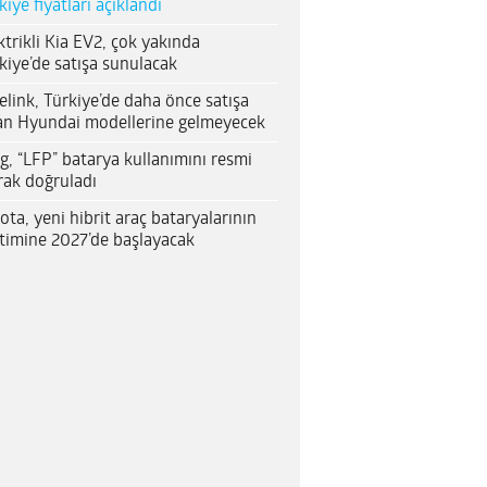
kiye fiyatları açıklandı
ktrikli Kia EV2, çok yakında
kiye’de satışa sunulacak
elink, Türkiye’de daha önce satışa
an Hyundai modellerine gelmeyecek
g, “LFP” batarya kullanımını resmi
rak doğruladı
ota, yeni hibrit araç bataryalarının
timine 2027’de başlayacak