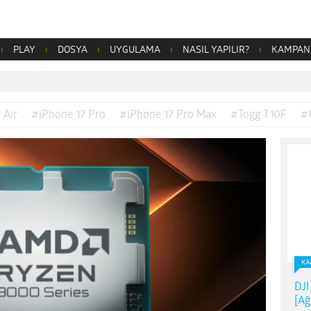
PLAY
DOSYA
UYGULAMA
NASIL YAPILIR?
KAMPAN
 Air
#iPhone 17 Pro
#iPhone 17 Pro Max
#Togg T10F
#
KA
DJI
[Ağ