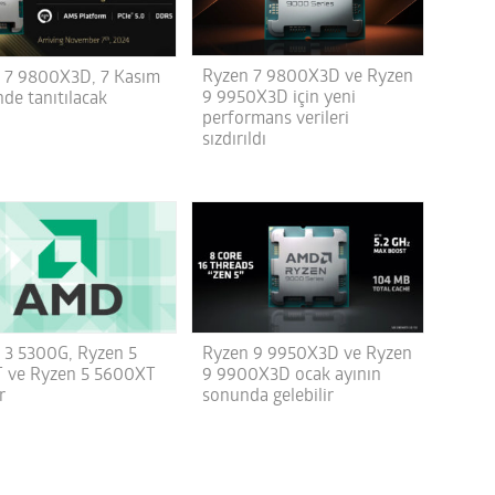
Ryzen 7 9800X3D ve Ryzen
 7 9800X3D, 7 Kasım
9 9950X3D için yeni
nde tanıtılacak
performans verileri
sızdırıldı
 3 5300G, Ryzen 5
Ryzen 9 9950X3D ve Ryzen
 ve Ryzen 5 5600XT
9 9900X3D ocak ayının
r
sonunda gelebilir