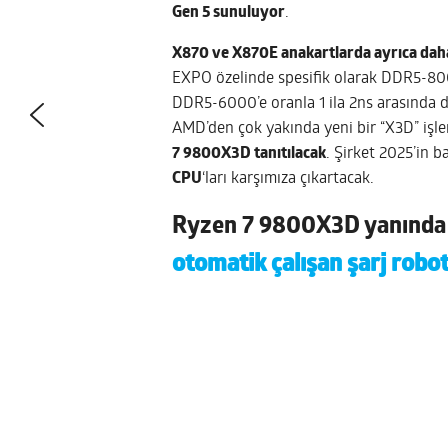
Gen 5 sunuluyor
.
X870 ve X870E anakartlarda ayrıca dah
EXPO özelinde spesifik olarak DDR5-80
DDR5-6000’e oranla 1 ila 2ns arasında 
AMD’den çok yakında yeni bir “X3D” işle
7 9800X3D tanıtılacak
. Şirket 2025’in b
CPU
‘ları karşımıza çıkartacak.
Ryzen 7 9800X3D yanınd
otomatik çalışan şarj robo