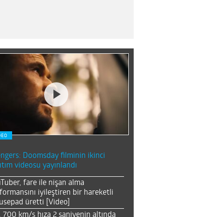
DEO
ngers: Doomsday filminin ikinci
ıtım videosu yayınlandı
Tuber, fare ile nişan alma
formansını iyileştiren bir hareketli
sepad üretti [Video]
, 700 km/s hıza 2 saniyenin altında