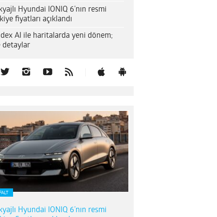
yajlı Hyundai IONIQ 6’nın resmi
kiye fiyatları açıklandı
dex AI ile haritalarda yeni dönem;
e detaylar
FALT
yajlı Hyundai IONIQ 6’nın resmi