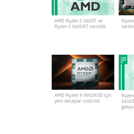
AMD Ryzen 5 5600T ve
Ryzen
Ryzen 5 5600XT tanıtıldı
tarihi
AMD Ryzen 9 9950X3D için
Ryzen
yeni detaylar sızdırıldı
5600T
geliyo