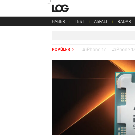
HABER
TEST
ASFALT
RADAR
POPÜLER
#iPhone 17
#iPhone 17