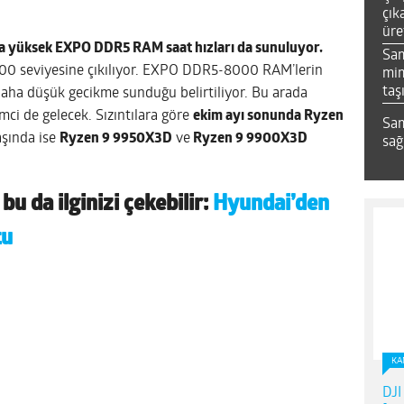
çık
üre
a yüksek EXPO DDR5 RAM saat hızları da sunuluyor.
Sa
00 seviyesine çıkılıyor. EXPO DDR5-8000 RAM’lerin
mim
taş
daha düşük gecikme sunduğu belirtiliyor. Bu arada
mci de gelecek. Sızıntılara göre
ekim ayı sonunda Ryzen
Sam
aşında ise
Ryzen 9 9950X3D
ve
Ryzen 9 9900X3D
sağ
a
bu da ilginizi çekebilir:
Hyundai’den
tu
KA
DJI