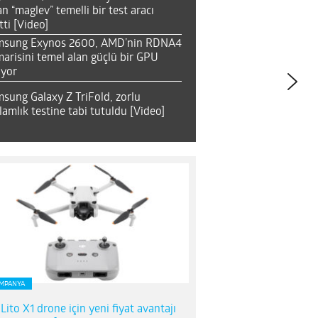
an “maglev” temelli bir test aracı
tti [Video]
msung Exynos 2600, AMD’nin RDNA4
arisini temel alan güçlü bir GPU
ıyor
sung Galaxy Z TriFold, zorlu
lamlık testine tabi tutuldu [Video]
MPANYA
 Lito X1 drone için yeni fiyat avantajı