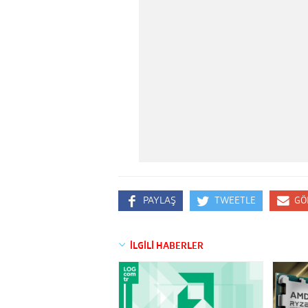
PAYLAŞ
TWEETLE
GÖ
İLGİLİ HABERLER