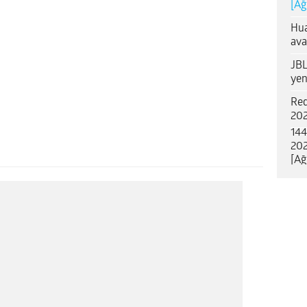
[Ağ
Hua
ava
JBL
yen
Red
202
144
202
[Ağ