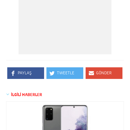
PAYLAŞ
TWEETLE
GÖNDER
İLGİLİ HABERLER