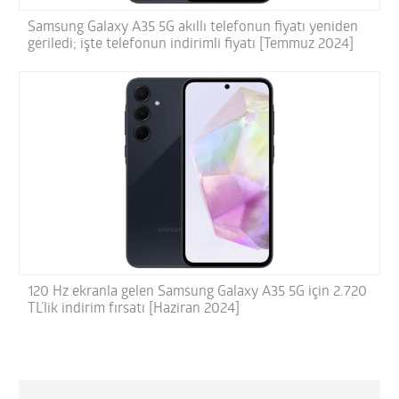
Samsung Galaxy A35 5G akıllı telefonun fiyatı yeniden
geriledi; işte telefonun indirimli fiyatı [Temmuz 2024]
120 Hz ekranla gelen Samsung Galaxy A35 5G için 2.720
TL’lik indirim fırsatı [Haziran 2024]