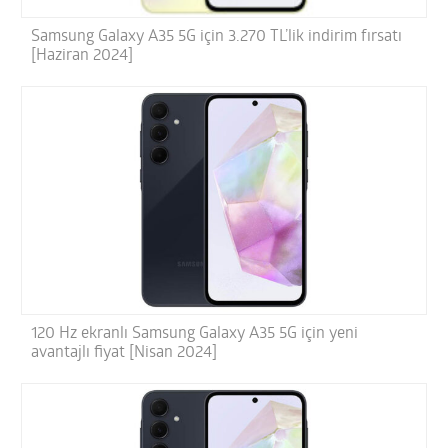
Samsung Galaxy A35 5G için 3.270 TL’lik indirim fırsatı
[Haziran 2024]
120 Hz ekranlı Samsung Galaxy A35 5G için yeni
avantajlı fiyat [Nisan 2024]