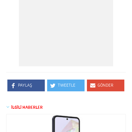
PAYLAŞ
TWEETLE
GÖNDER
İLGİLİ HABERLER