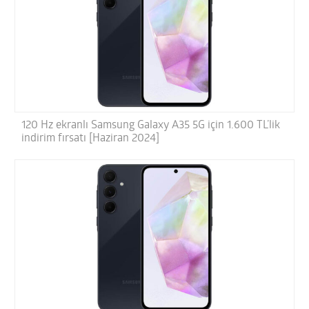
120 Hz ekranlı Samsung Galaxy A35 5G için 1.600 TL’lik
indirim fırsatı [Haziran 2024]