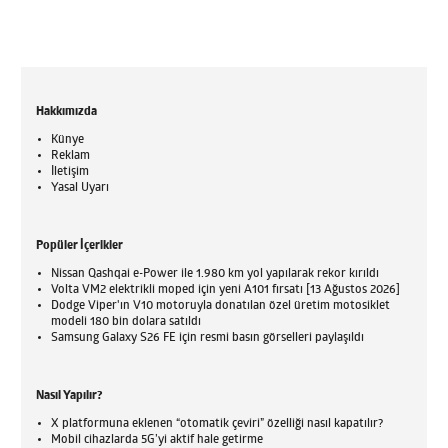
Hakkımızda
Künye
Reklam
İletişim
Yasal Uyarı
Popüler İçerikler
Nissan Qashqai e-Power ile 1.980 km yol yapılarak rekor kırıldı
Volta VM2 elektrikli moped için yeni A101 fırsatı [13 Ağustos 2026]
Dodge Viper'ın V10 motoruyla donatılan özel üretim motosiklet
modeli 180 bin dolara satıldı
Samsung Galaxy S26 FE için resmi basın görselleri paylaşıldı
Nasıl Yapılır?
X platformuna eklenen “otomatik çeviri” özelliği nasıl kapatılır?
Mobil cihazlarda 5G’yi aktif hale getirme