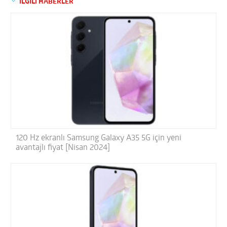
İLGİLİ HABERLER
120 Hz ekranlı Samsung Galaxy A35 5G için yeni
avantajlı fiyat [Nisan 2024]