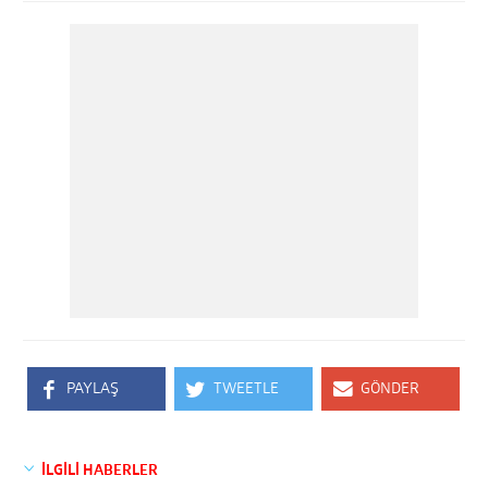
PAYLAŞ
TWEETLE
GÖNDER
İLGİLİ HABERLER