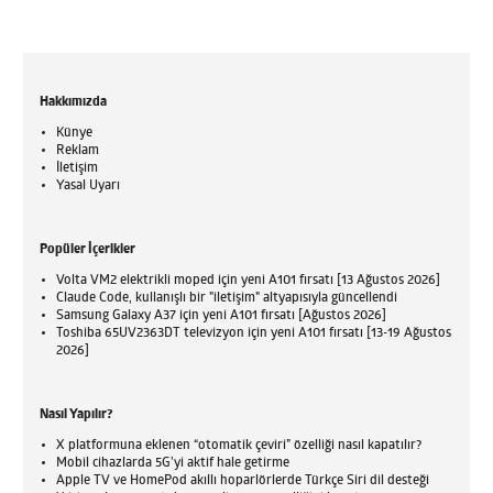
Hakkımızda
Künye
Reklam
İletişim
Yasal Uyarı
Popüler İçerikler
Volta VM2 elektrikli moped için yeni A101 fırsatı [13 Ağustos 2026]
Claude Code, kullanışlı bir "iletişim" altyapısıyla güncellendi
Samsung Galaxy A37 için yeni A101 fırsatı [Ağustos 2026]
Toshiba 65UV2363DT televizyon için yeni A101 fırsatı [13-19 Ağustos
2026]
Nasıl Yapılır?
X platformuna eklenen “otomatik çeviri” özelliği nasıl kapatılır?
Mobil cihazlarda 5G’yi aktif hale getirme
Apple TV ve HomePod akıllı hoparlörlerde Türkçe Siri dil desteği