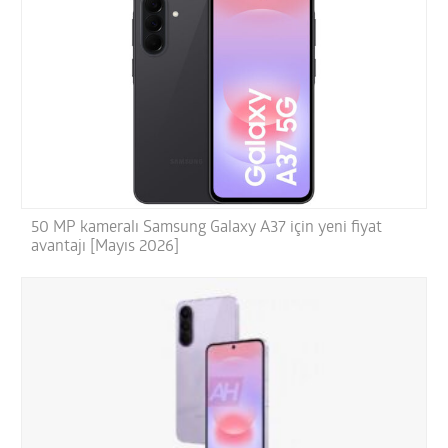
50 MP kameralı Samsung Galaxy A37 için yeni fiyat
avantajı [Mayıs 2026]