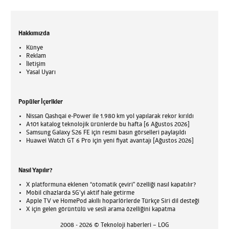
Hakkımızda
Künye
Reklam
İletişim
Yasal Uyarı
Popüler İçerikler
Nissan Qashqai e-Power ile 1.980 km yol yapılarak rekor kırıldı
A101 katalog teknolojik ürünlerde bu hafta [6 Ağustos 2026]
Samsung Galaxy S26 FE için resmi basın görselleri paylaşıldı
Huawei Watch GT 6 Pro için yeni fiyat avantajı [Ağustos 2026]
Nasıl Yapılır?
X platformuna eklenen “otomatik çeviri” özelliği nasıl kapatılır?
Mobil cihazlarda 5G’yi aktif hale getirme
Apple TV ve HomePod akıllı hoparlörlerde Türkçe Siri dil desteği
X için gelen görüntülü ve sesli arama özelliğini kapatma
2008 - 2026 © Teknoloji haberleri – LOG