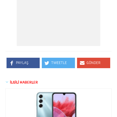
PAYLAŞ
TWEETLE
GÖNDER
İLGİLİ HABERLER