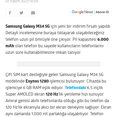
01 Kasım 2023 14:00
Samsung Galaxy M34 5G
için yeni bir indirim fırsatı yapıldı.
Detaylı incelemesine buraya tıklayarak ulaşabileceğiniz
telefon uzun pil ömrüyle öne çıkıyor. Pil kapasitesi
6.000
mAh
olan telefon bu sayede kullanıcıların telefonlarını
uzun süre kullanabilmesine imkan tanıyor.
Çift SIM kart desteğiyle gelen Samsung Galaxy M34 5G
modelinde
Exynos 1280
işlemcisi bulunuyor. Cihazda bu
işlemciye 6 GB RAM eşlik ediyor.
Telefondaki
6,5 inçlik
Super AMOLED ekran
120 Hz
‘lik yenileme hızı sunuyor.
Amiral gemisi akıllı telefonlarda olduğu gibi bu telefon da
120 Hz’lik ekranıyla akıcı bir ekran deneyimi sağlıyor. Ekran
aynı zamanda 1.000 nit parlaklığa ulaşabiliyor. Telefon