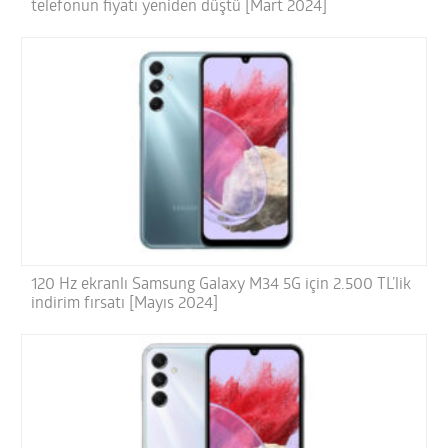
telefonun fiyatı yeniden düştü [Mart 2024]
120 Hz ekranlı Samsung Galaxy M34 5G için 2.500 TL’lik
indirim fırsatı [Mayıs 2024]