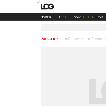
HABER
TEST
ASFALT
RADAR
POPÜLER
#iPhone 17
#iPhone 17