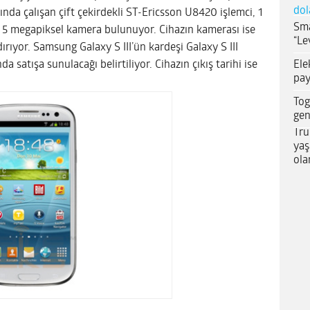
dol
da çalışan çift çekirdekli ST-Ericsson U8420 işlemci, 1
Sma
 5 megapiksel kamera bulunuyor. Cihazın kamerası ise
“Le
rıyor. Samsung Galaxy S III’ün kardeşi Galaxy S III
Ele
 satışa sunulacağı belirtiliyor. Cihazın çıkış tarihi ise
pay
Tog
gen
Tru
yaş
ola