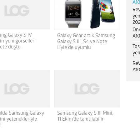
A10
ReV
yen
202
Onv
ng Galaxy S IV
Galaxy Gear artık Samsung
A10
in yeni görselleri
Galaxy S III, S4 ve Note
Tos
nete düştü
II’yle de uyumlu
yen
ReV
A10
yılda Samsung Galaxy
Samsung Galaxy S III Mini,
Mini yetenekleriyle
11 Ekim’de tanıtılabilir
n