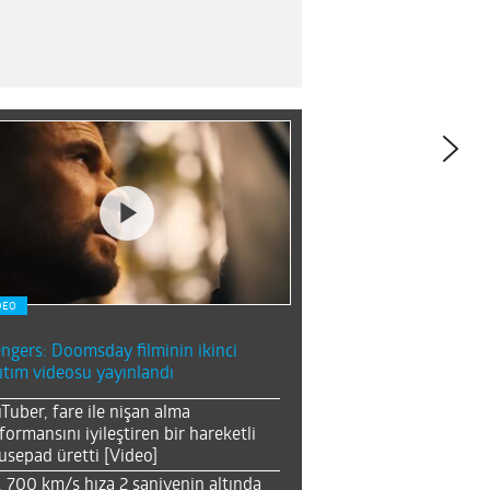
DEO
ngers: Doomsday filminin ikinci
ıtım videosu yayınlandı
Tuber, fare ile nişan alma
formansını iyileştiren bir hareketli
sepad üretti [Video]
, 700 km/s hıza 2 saniyenin altında