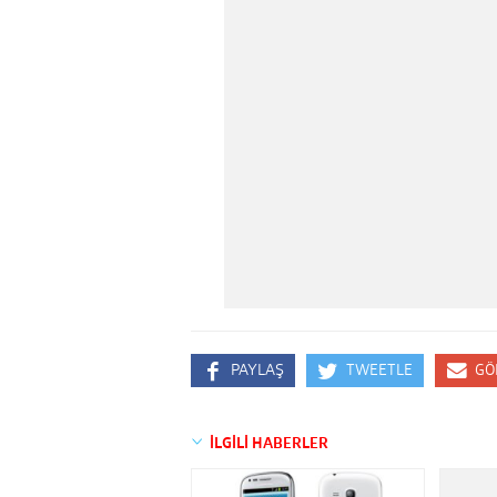
PAYLAŞ
TWEETLE
GÖ
İLGİLİ HABERLER