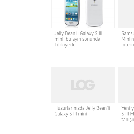
Samsu
Jelly Bean’li Galaxy S III
Mini’n
mini, bu ayın sonunda
inter
Türkiye’de
Huzurlarınızda Jelly Bean’li
Yeni 
Galaxy S III mini
S III 
tanışı