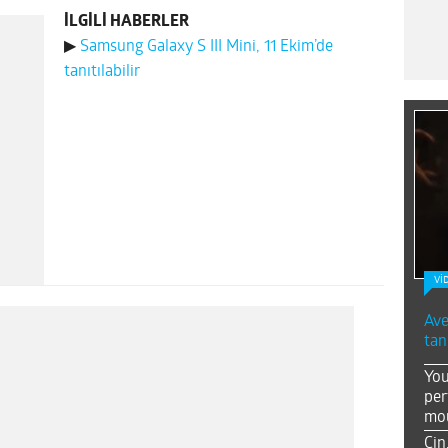
İLGİLİ HABERLER
▶
Samsung Galaxy S III Mini, 11 Ekim’de
tanıtılabilir
Vİ
Ave
tan
You
per
mou
Çin