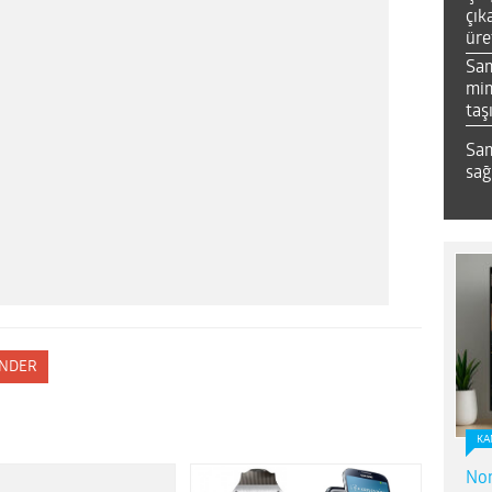
çık
üre
Sa
mim
taş
Sam
sağ
NDER
KA
Nor