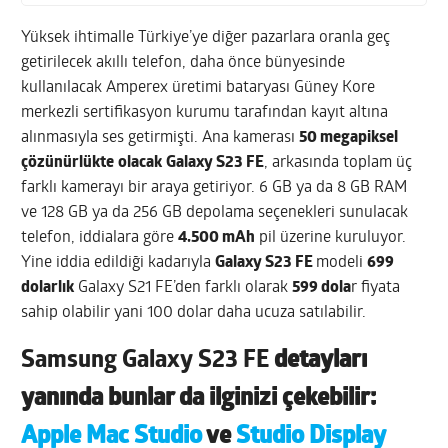
Yüksek ihtimalle Türkiye’ye diğer pazarlara oranla geç
getirilecek akıllı telefon, daha önce bünyesinde
kullanılacak Amperex üretimi bataryası Güney Kore
merkezli sertifikasyon kurumu tarafından kayıt altına
alınmasıyla ses getirmişti. Ana kamerası
50 megapiksel
çözünürlükte
olacak
Galaxy S23 FE
, arkasında toplam üç
farklı kamerayı bir araya getiriyor. 6 GB ya da 8 GB RAM
ve 128 GB ya da 256 GB depolama seçenekleri sunulacak
telefon, iddialara göre
4.500 mAh
pil üzerine kuruluyor.
Yine iddia edildiği kadarıyla
Galaxy S23 FE
modeli
699
dolarlık
Galaxy S21 FE’den farklı olarak
599 dola
r fiyata
sahip olabilir yani 100 dolar daha ucuza satılabilir.
Samsung Galaxy S23 FE
detayları
yanında bunlar da ilginizi çekebilir:
Apple Mac Studio
ve
Studio Display