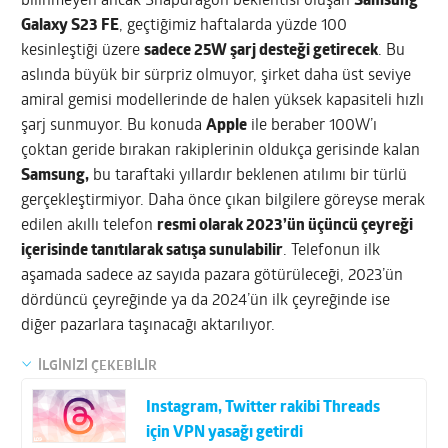
bilinmeyen ancak Snapdragon beklentisi oluşan
Samsung
Galaxy S23 FE
, geçtiğimiz haftalarda yüzde 100
kesinleştiği üzere
sadece 25W şarj desteği getirecek
. Bu
aslında büyük bir sürpriz olmuyor, şirket daha üst seviye
amiral gemisi modellerinde de halen yüksek kapasiteli hızlı
şarj sunmuyor. Bu konuda
Apple
ile beraber 100W’ı
çoktan geride bırakan rakiplerinin oldukça gerisinde kalan
Samsung,
bu taraftaki yıllardır beklenen atılımı bir türlü
gerçekleştirmiyor. Daha önce çıkan bilgilere göreyse merak
edilen akıllı telefon
resmi olarak 2023’ün üçüncü çeyreği
içerisinde tanıtılarak satışa sunulabilir
. Telefonun ilk
aşamada sadece az sayıda pazara götürüleceği, 2023’ün
dördüncü çeyreğinde ya da 2024’ün ilk çeyreğinde ise
diğer pazarlara taşınacağı aktarılıyor.
İLGİNİZİ ÇEKEBİLİR
Instagram, Twitter rakibi Threads
için VPN yasağı getirdi