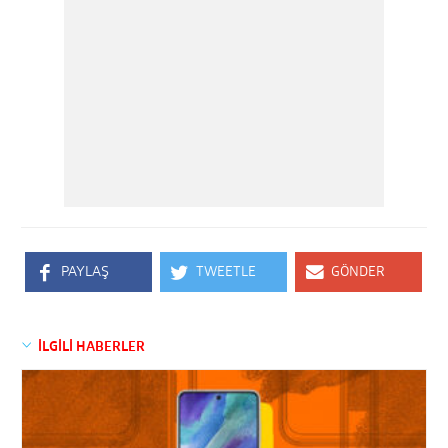
PAYLAŞ
TWEETLE
GÖNDER
İLGİLİ HABERLER