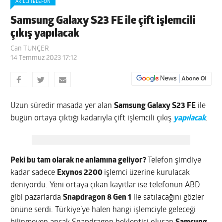
AKILLI TELEFON
Samsung Galaxy S23 FE ile çift işlemcili
çıkış yapılacak
Can TUNÇER
14 Temmuz 2023 17:12
Uzun süredir masada yer alan
Samsung Galaxy S23 FE
ile
bugün ortaya çıktığı kadarıyla çift işlemcili çıkış
yapılacak
.
Peki bu tam olarak ne anlamına geliyor?
Telefon şimdiye
kadar sadece
Exynos 2200
işlemci üzerine kurulacak
deniyordu. Yeni ortaya çıkan kayıtlar ise telefonun ABD
gibi pazarlarda
Snapdragon 8 Gen 1
ile satılacağını gözler
önüne serdi. Türkiye’ye halen hangi işlemciyle geleceği