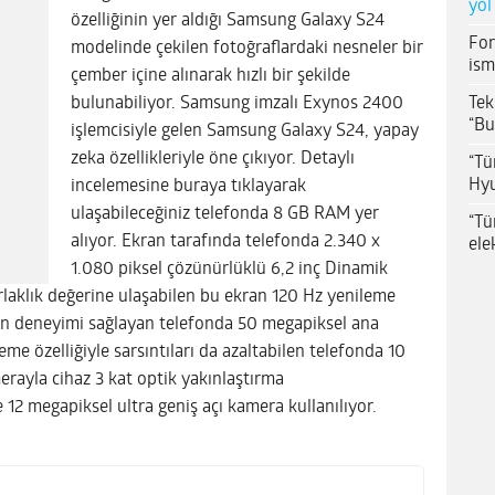
yol
özelliğinin yer aldığı Samsung Galaxy S24
For
modelinde çekilen fotoğraflardaki nesneler bir
ism
çember içine alınarak hızlı bir şekilde
Tek
bulunabiliyor. Samsung imzalı Exynos 2400
“Bu
işlemcisiyle gelen Samsung Galaxy S24, yapay
zeka özellikleriyle öne çıkıyor. Detaylı
“Tü
Hyu
incelemesine buraya tıklayarak
ulaşabileceğiniz telefonda 8 GB RAM yer
“Tü
alıyor. Ekran tarafında telefonda 2.340 x
ele
1.080 piksel çözünürlüklü 6,2 inç Dinamik
aklık değerine ulaşabilen bu ekran 120 Hz yenileme
ran deneyimi sağlayan telefonda 50 megapiksel ana
e özelliğiyle sarsıntıları da azaltabilen telefonda 10
rayla cihaz 3 kat optik yakınlaştırma
12 megapiksel ultra geniş açı kamera kullanılıyor.