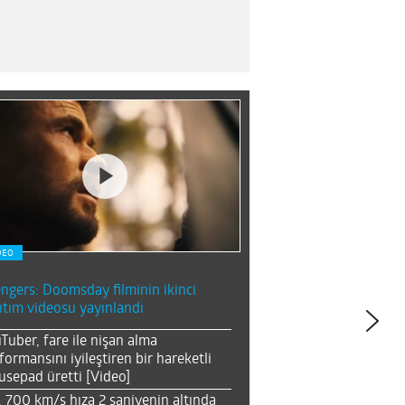
DEO
ngers: Doomsday filminin ikinci
ıtım videosu yayınlandı
Tuber, fare ile nişan alma
formansını iyileştiren bir hareketli
sepad üretti [Video]
, 700 km/s hıza 2 saniyenin altında