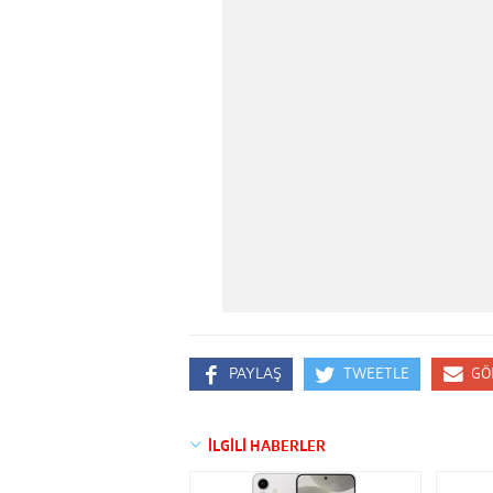
PAYLAŞ
TWEETLE
GÖ
İLGİLİ HABERLER