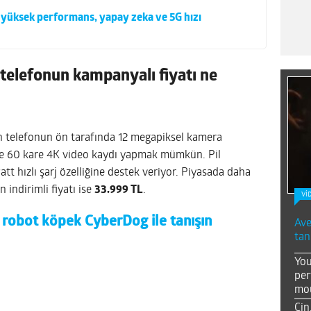
 yüksek performans, yapay zeka ve 5G hızı
telefonun kampanyalı fiyatı ne
n telefonun ön tarafında 12 megapiksel kamera
de 60 kare 4K video kaydı yapmak mümkün. Pil
t hızlı şarj özelliğine destek veriyor. Piyasada daha
 indirimli fiyatı ise
33.999 TL
.
Vİ
 robot köpek CyberDog ile tanışın
Ave
tan
You
per
mou
Çin