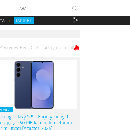
YA
TAKİP ET!
Mercedes-Benz CLA
#Toyota Corolla
MPANYA
sung Galaxy S25 FE için yeni fiyat
ntajı; işte 50 MP kameralı telefonun
irimli fiyatı [Ağustos 2026]