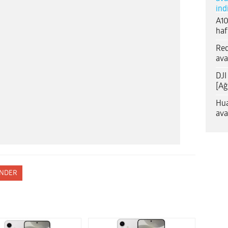
ind
A10
haf
Red
ava
DJI
[Ağ
Hua
ava
NDER