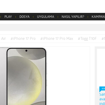
PLAY
DOSYA
UYGULAMA
NASIL YAPILIR?
KAMPAN
 Air
#iPhone 17 Pro
#iPhone 17 Pro Max
#Togg T10F
#
KA
Sam
ava
ind