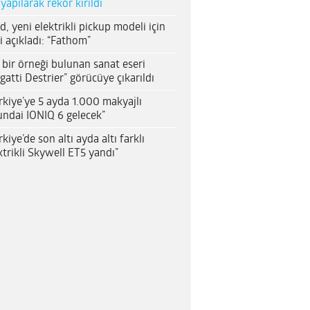
 yapılarak rekor kırıldı
d, yeni elektrikli pickup modeli için
i açıkladı: “Fathom”
 bir örneği bulunan sanat eseri
gatti Destrier” görücüye çıkarıldı
rkiye’ye 5 ayda 1.000 makyajlı
ndai IONIQ 6 gelecek”
rkiye’de son altı ayda altı farklı
ktrikli Skywell ET5 yandı”