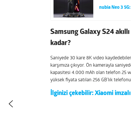
nubia Neo 3 5G:
Samsung Galaxy S24 akıllı 
kadar?
Saniyede 30 kare 8K video kaydedebile
karşımıza çıkıyor. Ön kamerayla saniye
kapasitesi 4.000 mAh olan telefon 25 wat
yüksek fiyata satılan 256 GB’lık telefonun
İlginizi çekebilir:
Xiaomi imzalı