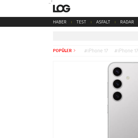
HABER
TEST
ASFALT
RADAR
POPÜLER
#iPhone 17
#iPhone 17