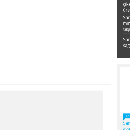
çık
üre
Sa
mim
taş
Sam
sağ
KA
Sam
ava