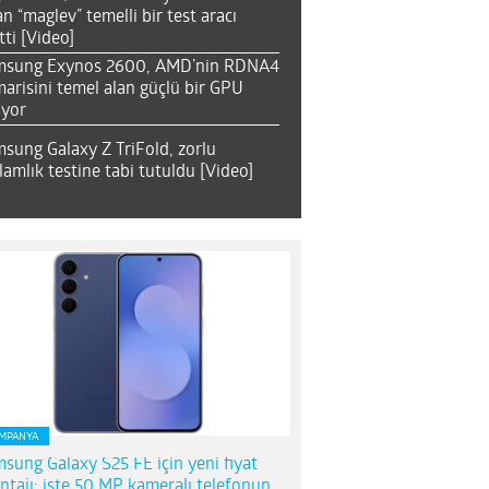
an “maglev” temelli bir test aracı
tti [Video]
msung Exynos 2600, AMD’nin RDNA4
arisini temel alan güçlü bir GPU
ıyor
sung Galaxy Z TriFold, zorlu
lamlık testine tabi tutuldu [Video]
MPANYA
sung Galaxy S25 FE için yeni fiyat
ntajı; işte 50 MP kameralı telefonun