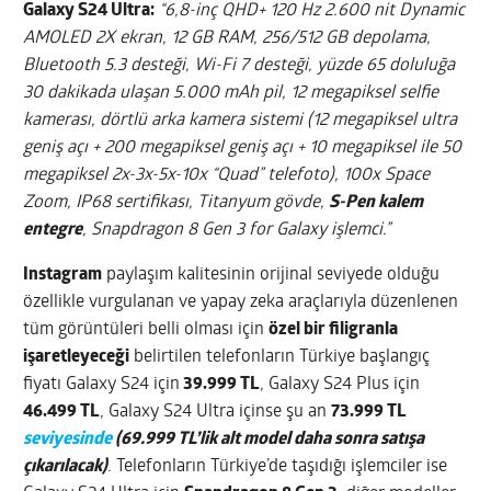
Galaxy S24 Ultra:
“6,8-inç QHD+ 120 Hz 2.600 nit Dynamic
AMOLED 2X ekran, 12 GB RAM, 256/512 GB depolama,
Bluetooth 5.3 desteği, Wi-Fi 7 desteği, yüzde 65 doluluğa
30 dakikada ulaşan 5.000 mAh pil, 12 megapiksel selfie
kamerası, dörtlü arka kamera sistemi (12 megapiksel ultra
geniş açı + 200 megapiksel geniş açı + 10 megapiksel ile 50
megapiksel 2x-3x-5x-10x “Quad” telefoto), 100x Space
Zoom, IP68 sertifikası, Titanyum gövde,
S-Pen kalem
entegre
, Snapdragon 8 Gen 3 for Galaxy işlemci.”
Instagram
paylaşım kalitesinin orijinal seviyede olduğu
özellikle vurgulanan ve yapay zeka araçlarıyla düzenlenen
tüm görüntüleri belli olması için
özel bir filigranla
işaretleyeceği
belirtilen telefonların Türkiye başlangıç
fiyatı Galaxy S24 için
39.999 TL
, Galaxy S24 Plus için
46.499 TL
, Galaxy S24 Ultra içinse şu an
73.999 TL
seviyesinde
(69.999 TL’lik alt model daha sonra satışa
çıkarılacak)
. Telefonların Türkiye’de taşıdığı işlemciler ise