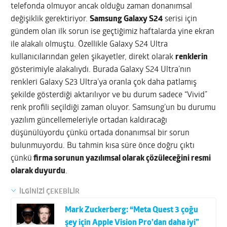
telefonda olmuyor ancak olduğu zaman donanımsal
değişiklik gerektiriyor.
Samsung Galaxy S24
serisi için
gündem olan ilk sorun ise geçtiğimiz haftalarda yine ekran
ile alakalı olmuştu. Özellikle Galaxy S24 Ultra
kullanıcılarından gelen şikayetler, direkt olarak
renklerin
gösterimiyle alakalıydı. Burada Galaxy S24 Ultra’nın
renkleri Galaxy S23 Ultra’ya oranla çok daha patlamış
şekilde gösterdiği aktarılıyor ve bu durum sadece “Vivid”
renk profili seçildiği zaman oluyor. Samsung’un bu durumu
yazılım güncellemeleriyle ortadan kaldıracağı
düşünülüyordu çünkü ortada donanımsal bir sorun
bulunmuyordu. Bu tahmin kısa süre önce doğru çıktı
çünkü
firma sorunun yazılımsal olarak çözüleceğini resmi
olarak duyurdu
.
İLGİNİZİ ÇEKEBİLİR
Mark Zuckerberg: “Meta Quest 3 çoğu
şey için Apple Vision Pro’dan daha iyi”