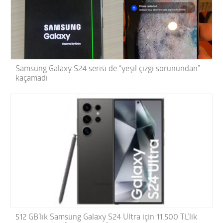
Samsung Galaxy S24 serisi de “yeşil çizgi sorunundan”
kaçamadı
512 GB’lık Samsung Galaxy S24 Ultra için 11.500 TL’lik