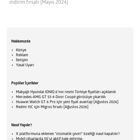
indirim fırsatı [Mayıs 2024]
Hakkımızda
Künye
Reklam
İletişim
Yasal Uyarı
Popüler İçerikler
Makyajlı Hyundai IONIQ 6'nın resmi Türkiye fiyatları açıklandı
Mercedes-AMG GT 53 4-Door Coupé görücüye çıkarıldı
Huawei Watch GT 6 Pro için yeni fiyat avantajı [Ağustos 2026]
Redmi 15C için Migros fırsatı [Ağustos 2026]
Nasıl Yapılır?
X platformuna eklenen “otomatik çeviri” özelliği nasıl kapatılır?
Mobil cihazlarda 5G’yi aktif hale getirme