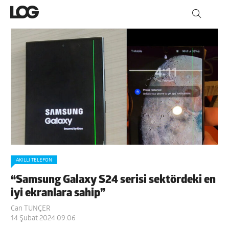
AKILLI TELEFON
“Samsung Galaxy S24 serisi sektördeki en
iyi ekranlara sahip”
Can TUNÇER
14 Şubat 2024 09:06