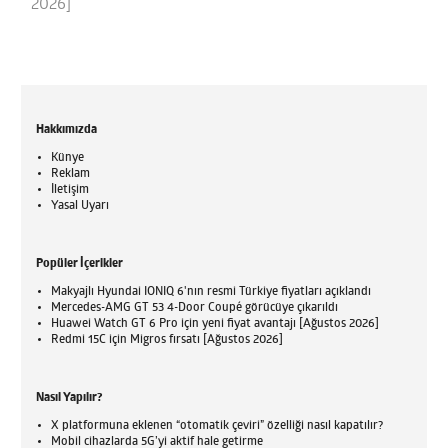
2026]
Hakkımızda
Künye
Reklam
İletişim
Yasal Uyarı
Popüler İçerikler
Makyajlı Hyundai IONIQ 6'nın resmi Türkiye fiyatları açıklandı
Mercedes-AMG GT 53 4-Door Coupé görücüye çıkarıldı
Huawei Watch GT 6 Pro için yeni fiyat avantajı [Ağustos 2026]
Redmi 15C için Migros fırsatı [Ağustos 2026]
Nasıl Yapılır?
X platformuna eklenen “otomatik çeviri” özelliği nasıl kapatılır?
Mobil cihazlarda 5G’yi aktif hale getirme