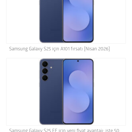
Samsung Galaxy S25 için A101 fırsatı [Nisan 2026]
Samsung Galaxy S25 FE için yeni fiyat avantajı; işte 50