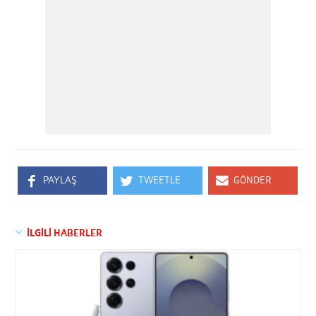
PAYLAŞ
TWEETLE
GÖNDER
İLGİLİ HABERLER