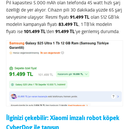
Pil kapasitesi 5.000 mAh olan telefonda 45 watt hızlı şarj
özelliği de yer alıyor. Cihazın pili 30 dakikada yüzde 65 şarj
seviyesine ulaşıyor. Resmi fiyatı
91.499 TL
olan 512 GB’lık
modelin kampanyalı fiyatı
83.499 TL
, 1 TB’lık modelin
fiyatı ise
101.499 TL
‘den
91.499 TL
‘ye gerilemiş durumda.
İlginizi çekebilir:
Xiaomi imzalı robot köpek
CyberDog ile tanışın