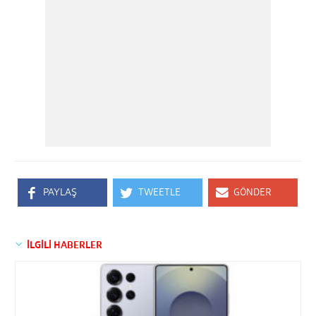
PAYLAŞ
TWEETLE
GÖNDER
İLGİLİ HABERLER