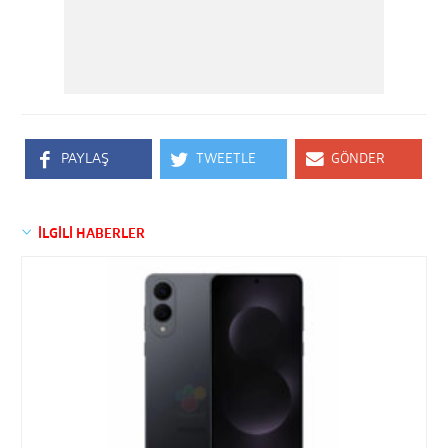
PAYLAŞ
TWEETLE
GÖNDER
İLGİLİ HABERLER