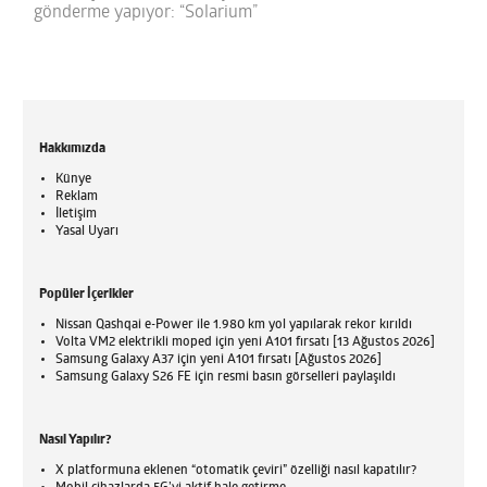
gönderme yapıyor: “Solarium”
Hakkımızda
Künye
Reklam
İletişim
Yasal Uyarı
Popüler İçerikler
Nissan Qashqai e-Power ile 1.980 km yol yapılarak rekor kırıldı
Volta VM2 elektrikli moped için yeni A101 fırsatı [13 Ağustos 2026]
Samsung Galaxy A37 için yeni A101 fırsatı [Ağustos 2026]
Samsung Galaxy S26 FE için resmi basın görselleri paylaşıldı
Nasıl Yapılır?
X platformuna eklenen “otomatik çeviri” özelliği nasıl kapatılır?