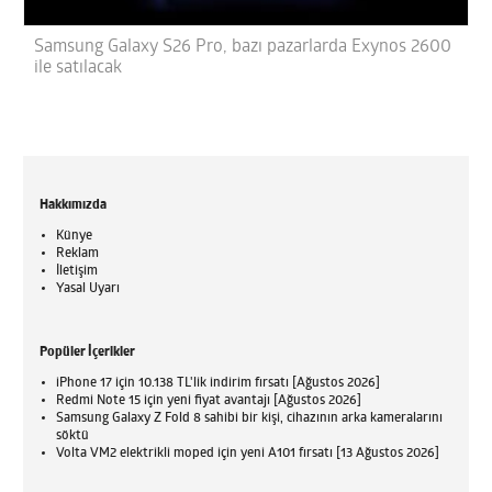
Samsung Galaxy S26 Pro, bazı pazarlarda Exynos 2600
ile satılacak
Hakkımızda
Künye
Reklam
İletişim
Yasal Uyarı
Popüler İçerikler
iPhone 17 için 10.138 TL'lik indirim fırsatı [Ağustos 2026]
Redmi Note 15 için yeni fiyat avantajı [Ağustos 2026]
Samsung Galaxy Z Fold 8 sahibi bir kişi, cihazının arka kameralarını
söktü
Volta VM2 elektrikli moped için yeni A101 fırsatı [13 Ağustos 2026]