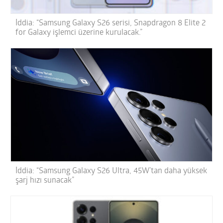
İddia: “Samsung Galaxy S26 serisi, Snapdragon 8 Elite 2
for Galaxy işlemci üzerine kurulacak.”
İddia: “Samsung Galaxy S26 Ultra, 45W’tan daha yüksek
şarj hızı sunacak”