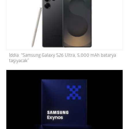
İddia: “Samsung Galaxy S26 Ultra, 5.000 mAh batarya
taşıyacak”