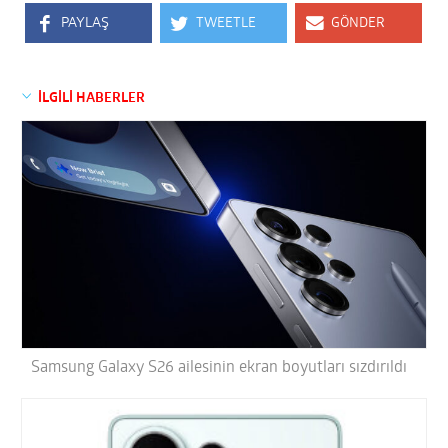
PAYLAŞ
TWEETLE
GÖNDER
İLGİLİ HABERLER
Samsung Galaxy S26 ailesinin ekran boyutları sızdırıldı