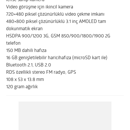
lense sahip kamera
Video görüşme için ikincil kamera
720×480 piksel çözünürlüklü video çekme imkanı
480×800 piksel çözünürlüklü 3.1 inç AMOLED tam
dokunmatik ekran
HSDPA 900/1200 3G, GSM 850/900/1800/1900 2G
telefon
150 MB dahili hafıza
16 GB genişletilebilir haricihafıza (microSD kart ile)
Bluetooth 2.1, USB 2.0
RDS özellikli stereo FM radyo, GPS
108 x 53 x 13.8 mm
120 gram ağırlık