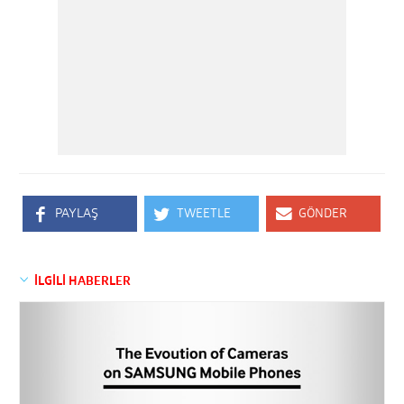
PAYLAŞ
TWEETLE
GÖNDER
İLGİLİ HABERLER