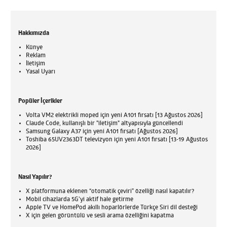
Hakkımızda
Künye
Reklam
İletişim
Yasal Uyarı
Popüler İçerikler
Volta VM2 elektrikli moped için yeni A101 fırsatı [13 Ağustos 2026]
Claude Code, kullanışlı bir "iletişim" altyapısıyla güncellendi
Samsung Galaxy A37 için yeni A101 fırsatı [Ağustos 2026]
Toshiba 65UV2363DT televizyon için yeni A101 fırsatı [13-19 Ağustos
2026]
Nasıl Yapılır?
X platformuna eklenen “otomatik çeviri” özelliği nasıl kapatılır?
Mobil cihazlarda 5G’yi aktif hale getirme
Apple TV ve HomePod akıllı hoparlörlerde Türkçe Siri dil desteği
X için gelen görüntülü ve sesli arama özelliğini kapatma