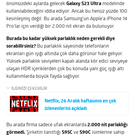
önümüzdeki aylarda gelecek
Galaxy S23 Ultra
modelinde
kullanılabileceğini iddia ediyor. Ancak bu henüz yüzde 100
kesinleşmiş değil. Bu arada Samsung’un Apple’a iPhone 14
Pro’lar için verdiği bir 2.000 nit ekran da bulunuyor.
Burada bu kadar yüksek parlaklık neden gerekli diye
sorabilirsiniz?
Bu parlaklık sayesinde telefonların
ekranları gün ışığı altında çok daha görünür hale geliyor.
Yüksek parlaklık seviyeleri kapalı alanda kör edici seviyeye
ulaşan HDR içeriklerden çok bu konuda yani güç ışığı altı
kullanımlarda büyük fayda sağlıyor.
İLGİNİZİ ÇEKEBİLİR
Netflix, 26 Aralık haftasının en çok
izlenenlerini açıkladı
Bu arada firma sadece ufak ekranlarda
2.000 nit parlaklığı
görmedi.
Şirketin tanıttığı
S95C
ve
S90C
isimlerine sahip