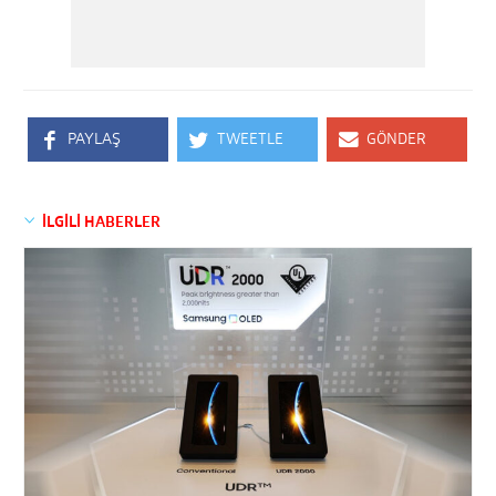
PAYLAŞ
TWEETLE
GÖNDER
İLGİLİ HABERLER