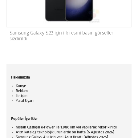
Samsung Galaxy S23 için ilk resmi basın görselleri
sızdırıldı
Hakkımızda
Künye
Reklam
İletişim
Yasal Uyarı
Popüler İçerikler
Nissan Qashqai e-Power ile 1.980 km yol yapılarak rekor kırıldı
A101 katalog teknolojik ürünlerde bu hafta [6 Ağustos 2026]
Samsung Galaxy A37 için yeni A101 fırsatı [Ağustos 2026]