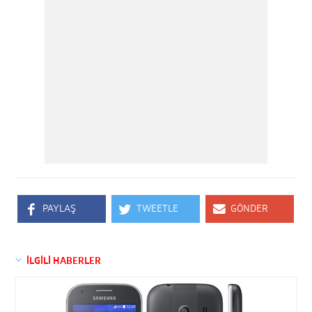
PAYLAŞ
TWEETLE
GÖNDER
İLGİLİ HABERLER