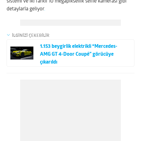
sistemi ve iki farklı 10 megapiksellik selfie kamerası gibi
detaylarla geliyor
.
İLGİNİZİ ÇEKEBİLİR
1.153 beygirlik elektrikli “Mercedes-
AMG GT 4-Door Coupé” görücüye
çıkarıldı