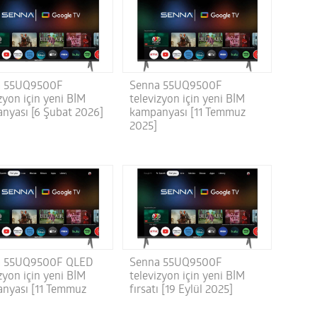
a 55UQ9500F
Senna 55UQ9500F
zyon için yeni BİM
televizyon için yeni BİM
nyası [6 Şubat 2026]
kampanyası [11 Temmuz
2025]
a 55UQ9500F QLED
Senna 55UQ9500F
zyon için yeni BİM
televizyon için yeni BİM
nyası [11 Temmuz
fırsatı [19 Eylül 2025]