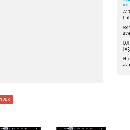
ind
A10
haf
Red
ava
DJI
[Ağ
Hua
ava
NDER