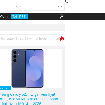
YA
TAKİP ET!
Mercedes-Benz CLA
#Toyota Corolla
MPANYA
sung Galaxy S25 FE için yeni fiyat
ntajı; işte 50 MP kameralı telefonun
irimli fiyatı [Ağustos 2026]