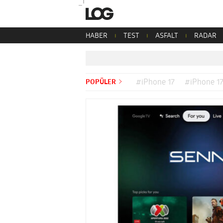
HABER
TEST
ASFALT
RADAR
POPÜLER
#iPhone 17
#iPhone 17