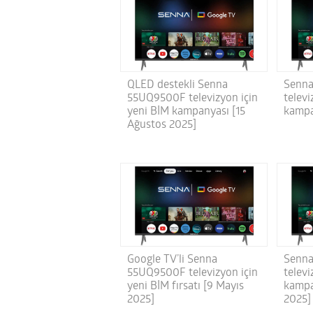
QLED destekli Senna
Senn
55UQ9500F televizyon için
televi
yeni BİM kampanyası [15
kampa
Ağustos 2025]
Google TV’li Senna
Senn
55UQ9500F televizyon için
televi
yeni BİM fırsatı [9 Mayıs
kampa
2025]
2025]