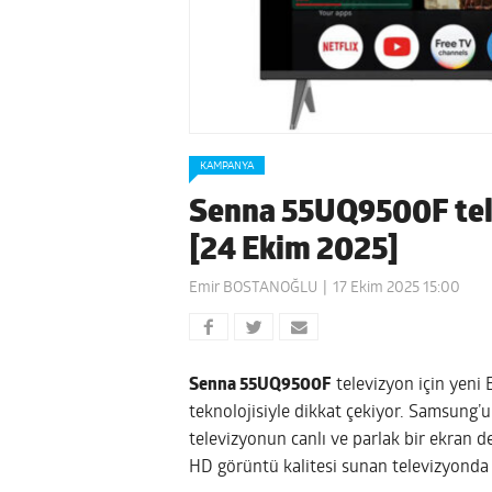
KAMPANYA
Senna 55UQ9500F telev
[24 Ekim 2025]
Emir BOSTANOĞLU
17 Ekim 2025 15:00
Senna 55UQ9500F
televizyon için yeni
teknolojisiyle dikkat çekiyor. Samsung’
televizyonun canlı ve parlak bir ekran 
HD görüntü kalitesi sunan televizyonda 