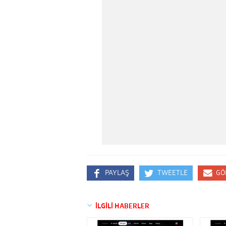
PAYLAŞ
TWEETLE
GÖ
İLGİLİ HABERLER