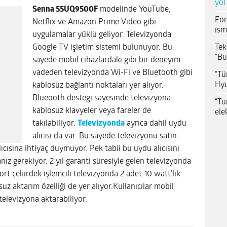
yol
Senna 55UQ9500F
modelinde YouTube,
For
Netflix ve Amazon Prime Video gibi
ism
uygulamalar yüklü geliyor. Televizyonda
Tek
Google TV işletim sistemi bulunuyor. Bu
“Bu
sayede mobil cihazlardaki gibi bir deneyim
vadeden televizyonda Wi-Fi ve Bluetooth gibi
“Tü
Hyu
kablosuz bağlantı noktaları yer alıyor.
Blueooth desteği sayesinde televizyona
“Tü
kablosuz klavyeler veya fareler de
ele
takılabiliyor.
Televizyonda
ayrıca dahil uydu
alıcısı da var. Bu sayede televizyonu satın
cısına ihtiyaç duymuyor. Pek tabii bu uydu alıcısını
z gerekiyor. 2 yıl garanti süresiyle gelen televizyonda
t çekirdek işlemcili televizyonda 2 adet 10 watt’lık
z aktarım özelliği de yer alıyor.Kullanıcılar mobil
 televizyona aktarabiliyor.