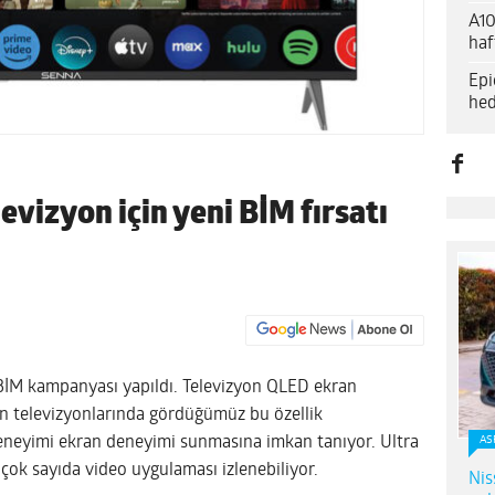
A10
haf
Epi
hed
izyon için yeni BİM fırsatı
 BİM kampanyası yapıldı. Televizyon QLED ekran
un televizyonlarında gördüğümüz bu özellik
deneyimi ekran deneyimi sunmasına imkan tanıyor. Ultra
AS
çok sayıda video uygulaması izlenebiliyor.
Nis