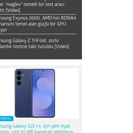
an “maglev” temelli bir test aracı
tti [Video]
msung Exynos 2600, AMD’nin RDNA4
arisini temel alan güçlü bir GPU
ıyor
sung Galaxy Z TriFold, zorlu
lamlık testine tabi tutuldu [Video]
MPANYA
sung Galaxy S25 FE için yeni fiyat
ntajı; işte 50 MP kameralı telefonun