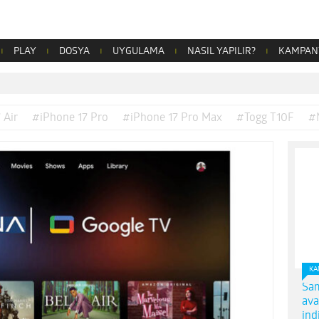
PLAY
DOSYA
UYGULAMA
NASIL YAPILIR?
KAMPAN
 Air
#iPhone 17 Pro
#iPhone 17 Pro Max
#Togg T10F
#
KA
Sam
ava
ind