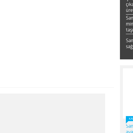
çık
üre
Sa
mim
taş
Sam
sağ
KA
Sam
ava