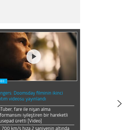
DEO
ngers: Doomsday filminin ikinci
ıtım videosu yayınlandı
Tuber, fare ile nişan alma
formansını iyileştiren bir hareketli
sepad üretti [Video]
, 700 km/s hıza 2 saniyenin altında