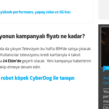
 yüksek performans, yapay zeka ve 5G hızı
onun kampanyalı fiyatı ne kadar?
nda da çıkıyor.Televizyon bu hafta BİM’de satışa çıkacak.
 Kullanıcılar televizyonu kredi kartlarıyla 4 taksit
ya
24 Ekim’de
geçerli olacak. Yeni kampanya haberlerini
akip etmeye devam edin.
Vİ
 robot köpek CyberDog ile tanışın
Ave
tan
You
per
mou
Çin