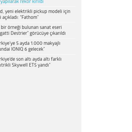
 yapılarak rekor kırıldı
d, yeni elektrikli pickup modeli için
i açıkladı: “Fathom”
 bir örneği bulunan sanat eseri
gatti Destrier” görücüye çıkarıldı
rkiye’ye 5 ayda 1.000 makyajlı
ndai IONIQ 6 gelecek”
rkiye’de son altı ayda altı farklı
ktrikli Skywell ET5 yandı”