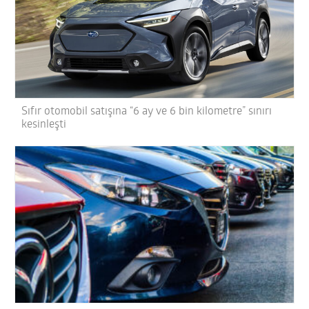
Sıfır otomobil satışına “6 ay ve 6 bin kilometre” sınırı
kesinleşti