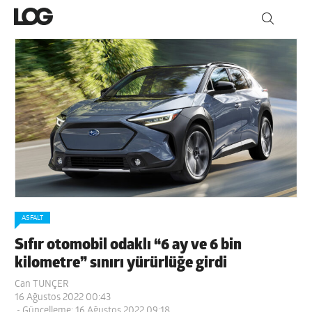
ASFALT
Sıfır otomobil odaklı “6 ay ve 6 bin
kilometre” sınırı yürürlüğe girdi
Can TUNÇER
16 Ağustos 2022 00:43
- Güncelleme: 16 Ağustos 2022 09:18