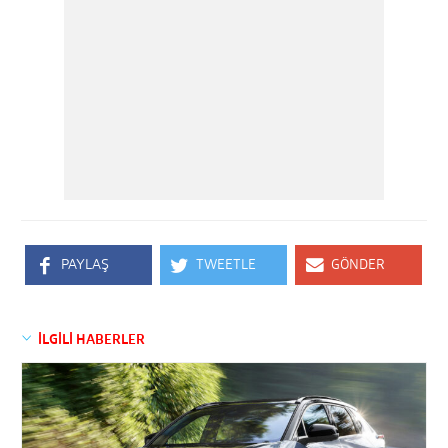
PAYLAŞ
TWEETLE
GÖNDER
İLGİLİ HABERLER