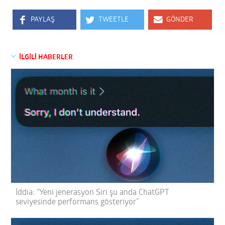
PAYLAŞ
TWEETLE
GÖNDER
İLGİLİ HABERLER
İddia: “Yeni jenerasyon Siri şu anda ChatGPT
seviyesinde performans gösteriyor”